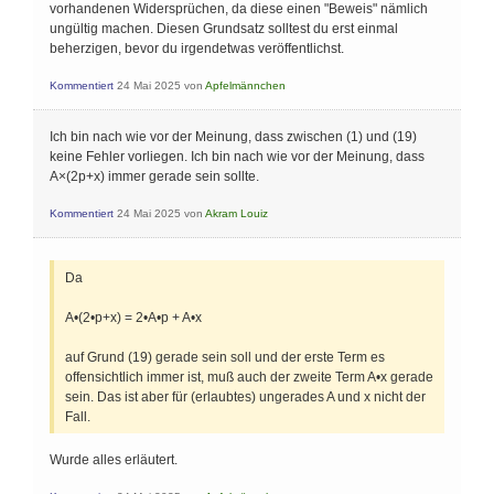
vorhandenen Widersprüchen, da diese einen "Beweis" nämlich
ungültig machen. Diesen Grundsatz solltest du erst einmal
beherzigen, bevor du irgendetwas veröffentlichst.
Kommentiert
24 Mai 2025
von
Apfelmännchen
Ich bin nach wie vor der Meinung, dass zwischen (1) und (19)
keine Fehler vorliegen. Ich bin nach wie vor der Meinung, dass
A×(2p+x) immer gerade sein sollte.
Kommentiert
24 Mai 2025
von
Akram Louiz
Da
A•(2•p+x) = 2•A•p + A•x
auf Grund (19) gerade sein soll und der erste Term es
offensichtlich immer ist, muß auch der zweite Term A•x gerade
sein. Das ist aber für (erlaubtes) ungerades A und x nicht der
Fall.
Wurde alles erläutert.