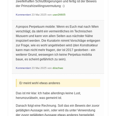
zweifelhaften Schlußfolgerungen und fertig ist der Beweis
der Primzahlzwillingsvermutung :-)
Kommentiert
23 Mai 2025
von
user26605
A propos Perpetuum mobile: Wenn es Euch mal nach Wien
verschlägt, da steht ein vermeintliches im Technischen
Musuem und kann von allen Seiten aus nächster Nähe
inspiziert werden. Die Kuratorin nimmt Vorschläge entgegen
zur Frage, wie es wohl angetrieben wird (den Konstrukteur
kann man nicht mehr fragen, der ist 2017 gestorben - ein
weiterer Grund, weswegen ich keine Perpetua mobilia
baue, es scheint gefährlich zu sein).
Kommentiert
23 Mai 2025
von
döschwo
Er meint wohl etwas anderes
Das ist mir klar. Ich habe allerdings keine Lust,
herumzurätseln, was gemeint ist.
Danach folgt eine Rechnung. Soll das ein Beweis der zuvor
getätigten Aussage sein, oder wird da unter Verwendung
der zuvor getätigten Aussage etwas anderes hergeleitet.