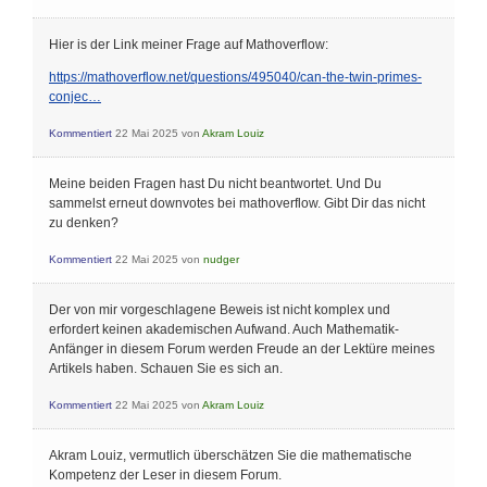
Hier is der Link meiner Frage auf Mathoverflow:
https://mathoverflow.net/questions/495040/can-the-twin-primes-
conjec…
Kommentiert
22 Mai 2025
von
Akram Louiz
Meine beiden Fragen hast Du nicht beantwortet. Und Du
sammelst erneut downvotes bei mathoverflow. Gibt Dir das nicht
zu denken?
Kommentiert
22 Mai 2025
von
nudger
Der von mir vorgeschlagene Beweis ist nicht komplex und
erfordert keinen akademischen Aufwand. Auch Mathematik-
Anfänger in diesem Forum werden Freude an der Lektüre meines
Artikels haben. Schauen Sie es sich an.
Kommentiert
22 Mai 2025
von
Akram Louiz
Akram Louiz, vermutlich überschätzen Sie die mathematische
Kompetenz der Leser in diesem Forum.