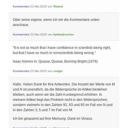
Kommentiert
23 Mai 2025
von
Roland
Oder seine eigene, wenn ich mir die Kommentare unten
anschaue.
Kommentiert
23 Mai 2025
von
Apfelmännchen
"It is not so much that I have confidence in scientists being right,
but that I have so much in nonscientists being wrong."
Isaac Asimov in: Quasar, Quasar, Burning Bright (1978)
Kommentiert
23 Mai 2025
von
nudger
Hallo. Vielen Dank für Ihre Antworten. Die Anzahl der Werte von M
und N ist unendlich, da die Widersprüche im Artikel bestehen
bleiben, auch wenn wir die Zahl A unbegrenzt erhöhen. In
meinem Artikel liegt das Problem nicht in den Widersprüchen,
sondern vielmehr in den Zahlen 91; 93 und 95 im Fall von N und
in den Zahlen 3; 5 und 7 im Fall von M.
Ich bin gespannt auf Ihre Meinung. Dank im Voraus.