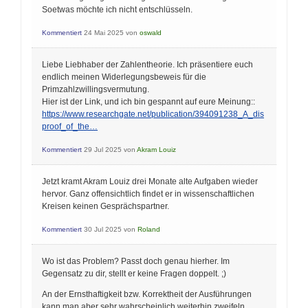
Soetwas möchte ich nicht entschlüsseln.
Kommentiert
24 Mai 2025
von
oswald
Liebe Liebhaber der Zahlentheorie. Ich präsentiere euch
endlich meinen Widerlegungsbeweis für die
Primzahlzwillingsvermutung.
Hier ist der Link, und ich bin gespannt auf eure Meinung::
https://www.researchgate.net/publication/394091238_A_dis
proof_of_the…
Kommentiert
29 Jul 2025
von
Akram Louiz
Jetzt kramt Akram Louiz drei Monate alte Aufgaben wieder
hervor. Ganz offensichtlich findet er in wissenschaftlichen
Kreisen keinen Gesprächspartner.
Kommentiert
30 Jul 2025
von
Roland
Wo ist das Problem? Passt doch genau hierher. Im
Gegensatz zu dir, stellt er keine Fragen doppelt. ;)
An der Ernsthaftigkeit bzw. Korrektheit der Ausführungen
kann man aber sehr wahrscheinlich weiterhin zweifeln.