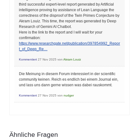
third successful expert-level report generated by Artificial
intelligence proving by assistance of Lean Language the
correctness of the disproof of the Twin Primes Conjecture by
Akram Louiz. This time, the report was generated by Deep
Research of Gemini AI Chatbot.
Here is the link to the report and I will wait for your
confirmation:
https://www.researchgate.net/publication/397854992_Repor
t_of_Deep_Re…
Kommentiert
27 Nov 2025
von
Akram Louiz
Die Meinung in diesem Forum interessiert in der scientific
community keinen. Reich es endlich bei einem Journal ein,
und lass uns dann gerne wissen was dabei rauskommt.
Kommentiert
27 Nov 2025
von
nudger
Ähnliche Fragen