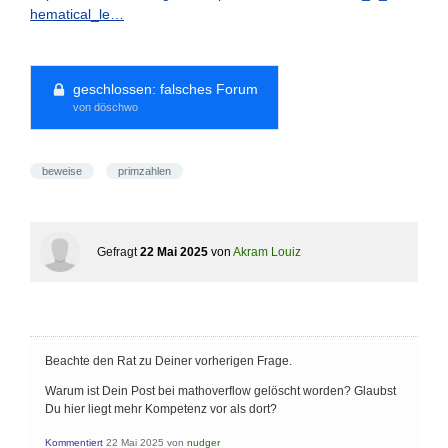
hematical_le…
geschlossen:
falsches Forum
von döschwo
beweise
primzahlen
Gefragt
22 Mai 2025
von
Akram Louiz
Beachte den Rat zu Deiner vorherigen Frage.
Warum ist Dein Post bei mathoverflow gelöscht worden? Glaubst
Du hier liegt mehr Kompetenz vor als dort?
Kommentiert
22 Mai 2025
von
nudger