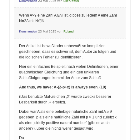
Kommentiert
23 Mai 2025
von
user26605
Wenn A>9 eine Zahl A∈ℕ ist, gibt es zu jedem A eine Zahl
N=2A mit N∈ℕ.
Kommentiert
23 Mai 2025
von
Roland
Der Artikel ist bewußt oder unbewußt so kompliziert
geschrieben, dass es schwer ist, dem Autor zu folgen und
die logischen Fehler zu identifizieren.
Hier ein einfaches Beispiel: nach vielen Definitionen, einer
quadratischen Gleichung und einigen unklaren
Schlußfolgerungen kommt der Autor zum Schluß:
And thus, we have: A•(2•p+x) is always even. (19)
(Das benutzte Mal-Zeichen ‚X‘ wurde zwecks besserer
Lesbarkeit durch ‚•‘ ersetzt).
Dabei war A als eine beliebige natürliche Zahl mit A ≥ 9
gegeben, p als eine natürliche Zahl mit p > 1 und zuletzt x
als eine ‚strictly positive natural number‘ (gibt es auch
andere?), über die nichts weiter gesagt wird.
Da