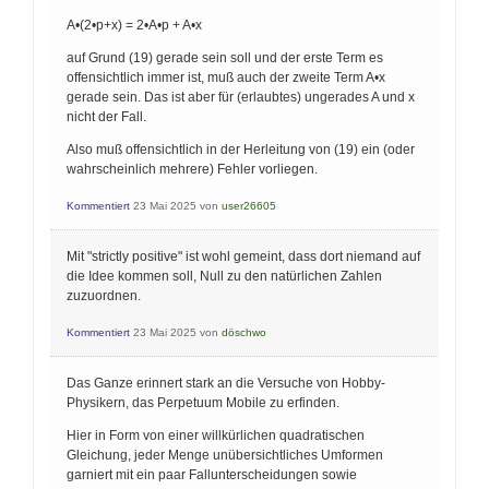
A•(2•p+x) = 2•A•p + A•x
auf Grund (19) gerade sein soll und der erste Term es
offensichtlich immer ist, muß auch der zweite Term A•x
gerade sein. Das ist aber für (erlaubtes) ungerades A und x
nicht der Fall.
Also muß offensichtlich in der Herleitung von (19) ein (oder
wahrscheinlich mehrere) Fehler vorliegen.
Kommentiert
23 Mai 2025
von
user26605
Mit "strictly positive" ist wohl gemeint, dass dort niemand auf
die Idee kommen soll, Null zu den natürlichen Zahlen
zuzuordnen.
Kommentiert
23 Mai 2025
von
döschwo
Das Ganze erinnert stark an die Versuche von Hobby-
Physikern, das Perpetuum Mobile zu erfinden.
Hier in Form von einer willkürlichen quadratischen
Gleichung, jeder Menge unübersichtliches Umformen
garniert mit ein paar Fallunterscheidungen sowie