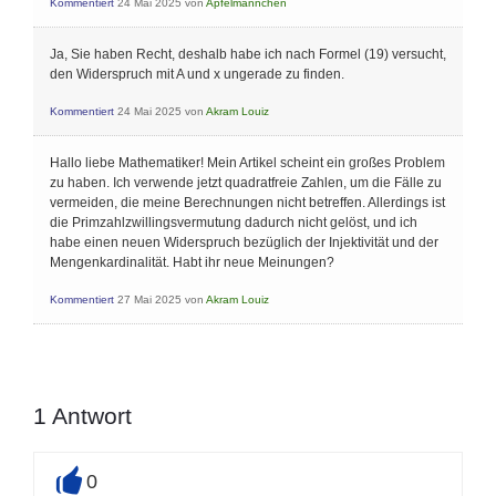
Kommentiert
24 Mai 2025
von
Apfelmännchen
Ja, Sie haben Recht, deshalb habe ich nach Formel (19) versucht,
den Widerspruch mit A und x ungerade zu finden.
Kommentiert
24 Mai 2025
von
Akram Louiz
Hallo liebe Mathematiker! Mein Artikel scheint ein großes Problem
zu haben. Ich verwende jetzt quadratfreie Zahlen, um die Fälle zu
vermeiden, die meine Berechnungen nicht betreffen. Allerdings ist
die Primzahlzwillingsvermutung dadurch nicht gelöst, und ich
habe einen neuen Widerspruch bezüglich der Injektivität und der
Mengenkardinalität. Habt ihr neue Meinungen?
Kommentiert
27 Mai 2025
von
Akram Louiz
1
Antwort
0