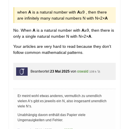
+
when
A
is a natural number with
A
≥9 , then there
are infinitely many natural numbers N with N=2×
A
No. When
A
is a natural number with
A
≥9, then there is
only a single natural number N with N=2×
A
.
Your articles are very hard to read because they don't
follow common mathematical patterns.
Beantwortet
23 Mai 2025
von
oswald
108 k 🚀
Er meint wohl etwas anderes, vermutlich zu unendlich
vielen A‘s gibt es jeweils ein N, also insgesamt unendlich
viele N‘s.
Unabhängig davon enthält das Papier viele
Ungenauigkeiten und Fehler.