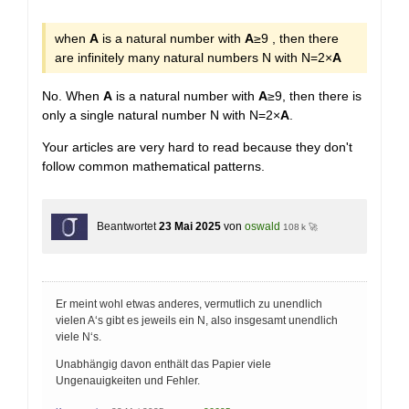
+
when
A
is a natural number with
A
≥9 , then there
are infinitely many natural numbers N with N=2×
A
No. When
A
is a natural number with
A
≥9, then there is
only a single natural number N with N=2×
A
.
Your articles are very hard to read because they don't
follow common mathematical patterns.
Beantwortet
23 Mai 2025
von
oswald
108 k 🚀
Er meint wohl etwas anderes, vermutlich zu unendlich
vielen A‘s gibt es jeweils ein N, also insgesamt unendlich
viele N‘s.
Unabhängig davon enthält das Papier viele
Ungenauigkeiten und Fehler.