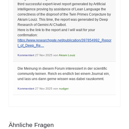
third successful expert-level report generated by Artificial
intelligence proving by assistance of Lean Language the
correctness of the disproof of the Twin Primes Conjecture by
Akram Louiz. This time, the report was generated by Deep
Research of Gemini AI Chatbot.
Here is the link to the report and I will wait for your
confirmation:
https://www.researchgate.net/publication/397854992_Repor
t_of_Deep_Re…
Kommentiert
27 Nov 2025
von
Akram Louiz
Die Meinung in diesem Forum interessiert in der scientific
community keinen. Reich es endlich bei einem Journal ein,
und lass uns dann gerne wissen was dabei rauskommt.
Kommentiert
27 Nov 2025
von
nudger
Ähnliche Fragen