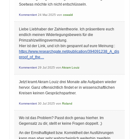
Soetwas möchte ich nicht entschlüsseln.
Kommentiert
24 Mai 2025
von
oswald
Liebe Liebhaber der Zahlentheorie. Ich präsentiere euch
endlich meinen Widerlegungsbeweis für die
Primzahlzwillingsvermutung.
Hier ist der Link, und ich bin gespannt auf eure Meinung::
https://www.researchgate.net/publication/394091238_A_dis
proof_of_the…
Kommentiert
29 Jul 2025
von
Akram Louiz
Jetzt kramt Akram Louiz drei Monate alte Aufgaben wieder
hervor. Ganz offensichtlich findet er in wissenschaftlichen
Kreisen keinen Gesprächspartner.
Kommentiert
30 Jul 2025
von
Roland
Wo ist das Problem? Passt doch genau hierher. Im
Gegensatz zu dir, stellt er keine Fragen doppelt. ;)
An der Ernsthaftigkeit bzw. Korrektheit der Ausführungen
kann man aber sehr wahrscheinlich weiterhin zweifeln.