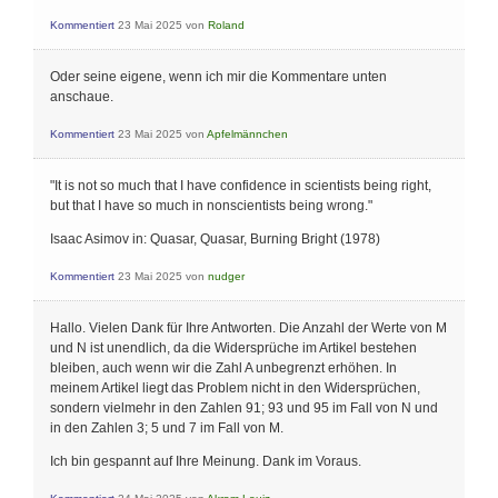
Kommentiert
23 Mai 2025
von
Roland
Oder seine eigene, wenn ich mir die Kommentare unten
anschaue.
Kommentiert
23 Mai 2025
von
Apfelmännchen
"It is not so much that I have confidence in scientists being right,
but that I have so much in nonscientists being wrong."
Isaac Asimov in: Quasar, Quasar, Burning Bright (1978)
Kommentiert
23 Mai 2025
von
nudger
Hallo. Vielen Dank für Ihre Antworten. Die Anzahl der Werte von M
und N ist unendlich, da die Widersprüche im Artikel bestehen
bleiben, auch wenn wir die Zahl A unbegrenzt erhöhen. In
meinem Artikel liegt das Problem nicht in den Widersprüchen,
sondern vielmehr in den Zahlen 91; 93 und 95 im Fall von N und
in den Zahlen 3; 5 und 7 im Fall von M.
Ich bin gespannt auf Ihre Meinung. Dank im Voraus.