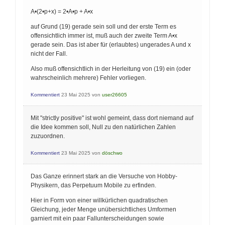
A•(2•p+x) = 2•A•p + A•x
auf Grund (19) gerade sein soll und der erste Term es
offensichtlich immer ist, muß auch der zweite Term A•x
gerade sein. Das ist aber für (erlaubtes) ungerades A und x
nicht der Fall.
Also muß offensichtlich in der Herleitung von (19) ein (oder
wahrscheinlich mehrere) Fehler vorliegen.
Kommentiert
23 Mai 2025
von
user26605
Mit "strictly positive" ist wohl gemeint, dass dort niemand auf
die Idee kommen soll, Null zu den natürlichen Zahlen
zuzuordnen.
Kommentiert
23 Mai 2025
von
döschwo
Das Ganze erinnert stark an die Versuche von Hobby-
Physikern, das Perpetuum Mobile zu erfinden.
Hier in Form von einer willkürlichen quadratischen
Gleichung, jeder Menge unübersichtliches Umformen
garniert mit ein paar Fallunterscheidungen sowie