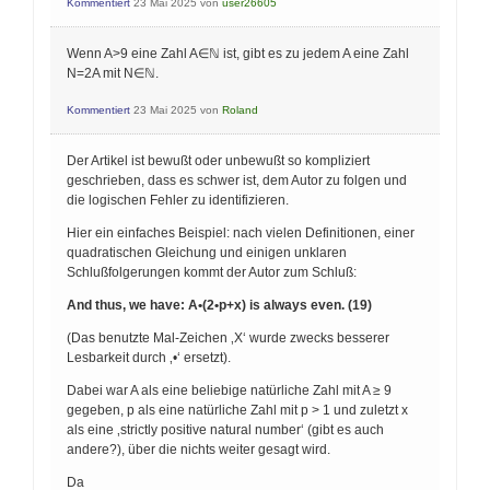
Kommentiert
23 Mai 2025
von
user26605
Wenn A>9 eine Zahl A∈ℕ ist, gibt es zu jedem A eine Zahl
N=2A mit N∈ℕ.
Kommentiert
23 Mai 2025
von
Roland
Der Artikel ist bewußt oder unbewußt so kompliziert
geschrieben, dass es schwer ist, dem Autor zu folgen und
die logischen Fehler zu identifizieren.
Hier ein einfaches Beispiel: nach vielen Definitionen, einer
quadratischen Gleichung und einigen unklaren
Schlußfolgerungen kommt der Autor zum Schluß:
And thus, we have: A•(2•p+x) is always even. (19)
(Das benutzte Mal-Zeichen ‚X‘ wurde zwecks besserer
Lesbarkeit durch ‚•‘ ersetzt).
Dabei war A als eine beliebige natürliche Zahl mit A ≥ 9
gegeben, p als eine natürliche Zahl mit p > 1 und zuletzt x
als eine ‚strictly positive natural number‘ (gibt es auch
andere?), über die nichts weiter gesagt wird.
Da