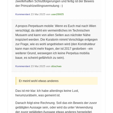
zweifelhaften Schlußfolgerungen und fertig ist der Beweis
der Primzahlzwillingsvermutung :-)
Kommentiert
23 Mai 2025
von
user26605
A propos Perpetuum mobile: Wenn es Euch mal nach Wien
verschlägt, da steht ein vermeintliches im Technischen
Musuem und kann von allen Seiten aus nächster Nähe
inspiziert werden. Die Kuratorin nimmt Vorschläge entgegen
zur Frage, wie es wohl angetrieben wird (den Konstrukteur
kann man nicht mehr fragen, der ist 2017 gestorben - ein
weiterer Grund, weswegen ich keine Perpetua mobilia
baue, es scheint gefährlich zu sein).
Kommentiert
23 Mai 2025
von
döschwo
Er meint wohl etwas anderes
Das ist mir klar. Ich habe allerdings keine Lust,
herumzurätseln, was gemeint ist.
Danach folgt eine Rechnung. Soll das ein Beweis der zuvor
getätigten Aussage sein, oder wird da unter Verwendung
der zuvor getätigten Aussage etwas anderes hergeleitet.