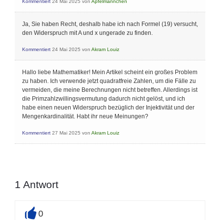
Kommentiert
24 Mai 2025
von
Apfelmännchen
Ja, Sie haben Recht, deshalb habe ich nach Formel (19) versucht,
den Widerspruch mit A und x ungerade zu finden.
Kommentiert
24 Mai 2025
von
Akram Louiz
Hallo liebe Mathematiker! Mein Artikel scheint ein großes Problem
zu haben. Ich verwende jetzt quadratfreie Zahlen, um die Fälle zu
vermeiden, die meine Berechnungen nicht betreffen. Allerdings ist
die Primzahlzwillingsvermutung dadurch nicht gelöst, und ich
habe einen neuen Widerspruch bezüglich der Injektivität und der
Mengenkardinalität. Habt ihr neue Meinungen?
Kommentiert
27 Mai 2025
von
Akram Louiz
1
Antwort
0