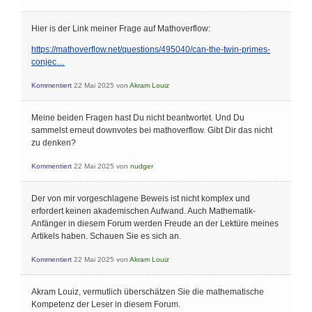
Hier is der Link meiner Frage auf Mathoverflow:
https://mathoverflow.net/questions/495040/can-the-twin-primes-
conjec…
Kommentiert
22 Mai 2025
von
Akram Louiz
Meine beiden Fragen hast Du nicht beantwortet. Und Du
sammelst erneut downvotes bei mathoverflow. Gibt Dir das nicht
zu denken?
Kommentiert
22 Mai 2025
von
nudger
Der von mir vorgeschlagene Beweis ist nicht komplex und
erfordert keinen akademischen Aufwand. Auch Mathematik-
Anfänger in diesem Forum werden Freude an der Lektüre meines
Artikels haben. Schauen Sie es sich an.
Kommentiert
22 Mai 2025
von
Akram Louiz
Akram Louiz, vermutlich überschätzen Sie die mathematische
Kompetenz der Leser in diesem Forum.