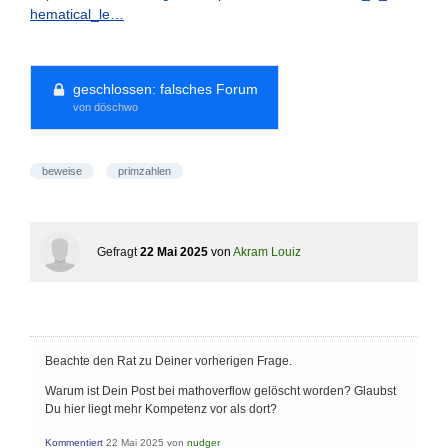
hematical_le…
geschlossen:
falsches Forum
von döschwo
beweise
primzahlen
Gefragt
22 Mai 2025
von
Akram Louiz
Beachte den Rat zu Deiner vorherigen Frage.
Warum ist Dein Post bei mathoverflow gelöscht worden? Glaubst
Du hier liegt mehr Kompetenz vor als dort?
Kommentiert
22 Mai 2025
von
nudger