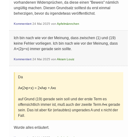
vorhandenen Widersprüchen, da diese einen "Beweis" nämlich
ungültig machen. Diesen Grundsatz solltest du erst einmal
beherzigen, bevor du irgendetwas veröffentlichst.
Kommentiert
24 Mai 2025
von
Apfelmännchen
Ich bin nach wie vor der Meinung, dass zwischen (1) und (19)
keine Fehler vorliegen. Ich bin nach wie vor der Meinung, dass
A×(2p+x) immer gerade sein sollte.
Kommentiert
24 Mai 2025
von
Akram Louiz
Da
A•(2•p+x) = 2•A•p + A•x
auf Grund (19) gerade sein soll und der erste Term es
offensichtlich immer ist, muß auch der zweite Term A•x gerade
sein. Das ist aber für (erlaubtes) ungerades A und x nicht der
Fall.
Wurde alles erläutert.