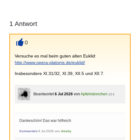
1
Antwort
0
+
Versuche es mal beim guten alten Euklid:
http://www.opera-platonis.de/euklid/
Insbesondere XI.31/32, XI.39, XII.5 und XII.7.
Beantwortet
6 Jul 2026
von
Apfelmännchen
22 k
Dankeschön! Das war hilfreich
Kommentiert
6 Jul 2026
von
driveby