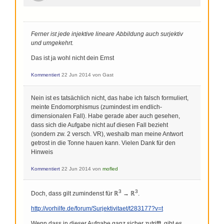
Ferner ist jede injektive lineare Abbildung auch surjektiv
und umgekehrt.
Das ist ja wohl nicht dein Ernst
Kommentiert
22 Jun 2014
von
Gast
Nein ist es tatsächlich nicht, das habe ich falsch formuliert,
meinte Endomorphismus (zumindest im endlich-
dimensionalen Fall). Habe gerade aber auch gesehen,
dass sich die Aufgabe nicht auf diesen Fall bezieht
(sondern zw. 2 versch. VR), weshalb man meine Antwort
getrost in die Tonne hauen kann. Vielen Dank für den
Hinweis
Kommentiert
22 Jun 2014
von
mofled
3
3
Doch, dass gilt zumindenst für ℝ
→ ℝ
.
http://vorhilfe.de/forum/Surjektivitaet/t283177?v=t
Wenn dass in dieser Aufgabe ganz sicher zutrifft, gibt es