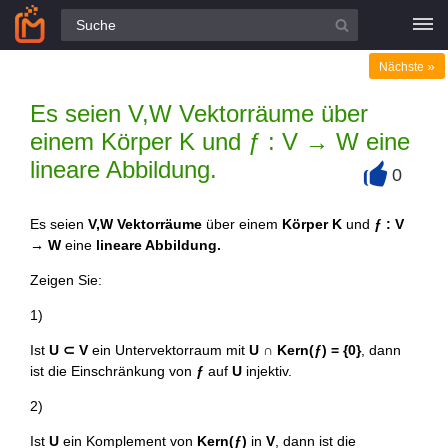
Alle Fragen
»
Nächste
Es seien V,W Vektorräume über
einem Körper K und ƒ : V → W eine
lineare Abbildung.
0
+
Es seien
V,W Vektorräume
über einem
Körper K
und
ƒ : V
→ W
eine
lineare Abbildung.
Zeigen Sie:
1)
Ist
U ⊂ V
ein Untervektorraum mit
U ∩ Kern(ƒ) = {0}
, dann
ist die Einschränkung von
ƒ
auf
U
injektiv.
2)
Ist
U
ein Komplement von
Kern(ƒ)
in
V
, dann ist die