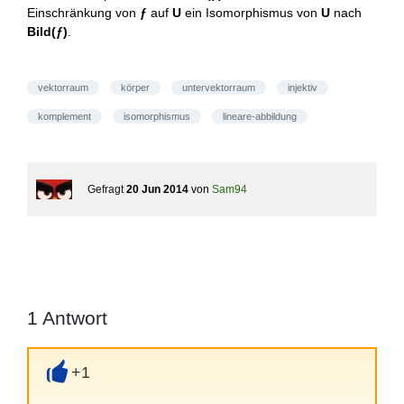
Einschränkung von
ƒ
auf
U
ein Isomorphismus von
U
nach
Bild(ƒ)
.
vektorraum
körper
untervektorraum
injektiv
komplement
isomorphismus
lineare-abbildung
Gefragt
20 Jun 2014
von
Sam94
1
Antwort
+1
+