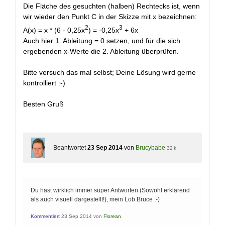
Die Fläche des gesuchten (halben) Rechtecks ist, wenn
wir wieder den Punkt C in der Skizze mit x bezeichnen:
2
3
A(x) = x * (6 - 0,25x
) = -0,25x
+ 6x
Auch hier 1. Ableitung = 0 setzen, und für die sich
ergebenden x-Werte die 2. Ableitung überprüfen.
Bitte versuch das mal selbst; Deine Lösung wird gerne
kontrolliert :-)
Besten Gruß
Beantwortet
23 Sep 2014
von
Brucybabe
32 k
Du hast wirklich immer super Antworten (Sowohl erklärend
als auch visuell dargestellt!), mein Lob Bruce :-)
Kommentiert
23 Sep 2014
von
Florean