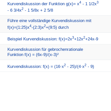
4
3
Kurvendiskussion der Funktion g(x)= x
- 1 1/2x
2
- 6 3/4x
- 1 5/8x + 2 5/8
Führe eine vollständige Kurvendiskussion mit
4
2
f(x)=(1:25)x
-(2:3)x
+(9:5) durch
3
2
Beispiel Kurvendiskussion: f(x)=2x
+12x
+24x-9
Kurvendiskussion für gebrochenrationale
Funktion f(x) = (6x-9)/(x-3)²
2
2
Kurvendiskussion: f(x) = (16·x
- 25)/(4·x
- 9)