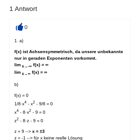
1
Antwort
0
+
1. a)
f(x) ist Achsensymmetrisch, da unsere unbekannte
nur in geraden Exponenten vorkommt.
lim
f(x) = ∞
x→-∞
lim
f(x) = ∞
x→∞
b)
f(x) = 0
4
2
1/8·x
- x
- 9/8 = 0
4
2
x
- 8·x
- 9 = 0
2
z
- 8·z - 9 = 0
z = 9 -->
x = ±3
z = -1 --> für x keine reelle Lösung