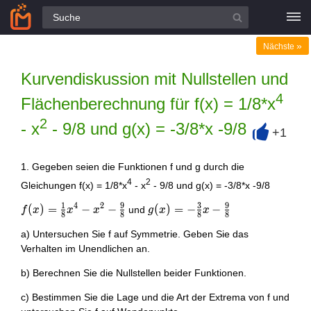
Alle Fragen
»
Nächste
Kurvendiskussion mit Nullstellen und
4
Flächenberechnung für f(x) = 1/8*x
2
- x
- 9/8 und g(x) = -3/8*x -9/8
+1
+
1. Gegeben seien die Funktionen f und g durch die
4
2
Gleichungen f(x) = 1/8*x
- x
- 9/8 und g(x) = -3/8*x -9/8
1
9
3
9
4
2
f ( x
(
)
=
−
−
g ( x
(
)
=
−
−
und
f
x
x
x
g
x
x
8
8
8
8
) =
) = -
a) Untersuchen Sie f auf Symmetrie. Geben Sie das
\frac
\frac
Verhalten im Unendlichen an.
{ 1 }
{ 3 }
{ 8 }
{ 8 }
b) Berechnen Sie die Nullstellen beider Funktionen.
x ^ {
x -
4 } -
\frac
c) Bestimmen Sie die Lage und die Art der Extrema von f und
x ^ {
{ 9 }