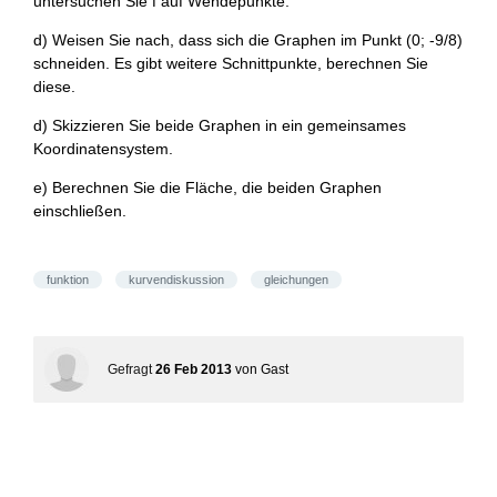
untersuchen Sie f auf Wendepunkte.
2 } -
{ 8 }
\frac
d) Weisen Sie nach, dass sich die Graphen im Punkt (0; -9/8)
{ 9 }
schneiden. Es gibt weitere Schnittpunkte, berechnen Sie
{ 8 }
diese.
d) Skizzieren Sie beide Graphen in ein gemeinsames
Koordinatensystem.
e) Berechnen Sie die Fläche, die beiden Graphen
einschließen.
funktion
kurvendiskussion
gleichungen
Gefragt
26 Feb 2013
von
Gast