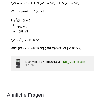
f(2) = -25/8 -->
TP1(-2 | -25/8) ; TP2(2 | -25/8)
Wendepunkte f ''(x) = 0
2
3·x
/2 - 2 = 0
2
x
- 4/3 = 0
x = ± 2/3·√3
f(2/3·√3) = -161/72
WP1(2/3·√3 | -161/72) ; WP2(-2/3·√3 | -161/72)
Beantwortet
27 Feb 2013
von
Der_Mathecoach
495 k 🚀
Ähnliche Fragen