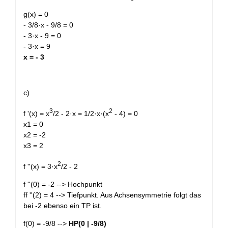
g(x) = 0
- 3/8·x - 9/8 = 0
- 3·x - 9 = 0
- 3·x = 9
x = - 3
c)
3
2
f '(x) = x
/2 - 2·x = 1/2·x·(x
- 4) = 0
x1 = 0
x2 = -2
x3 = 2
2
f ''(x) = 3·x
/2 - 2
f ''(0) = -2 --> Hochpunkt
ff ''(2) = 4 --> Tiefpunkt. Aus Achsensymmetrie folgt das
bei -2 ebenso ein TP ist.
f(0) = -9/8 -->
HP(0 | -9/8)