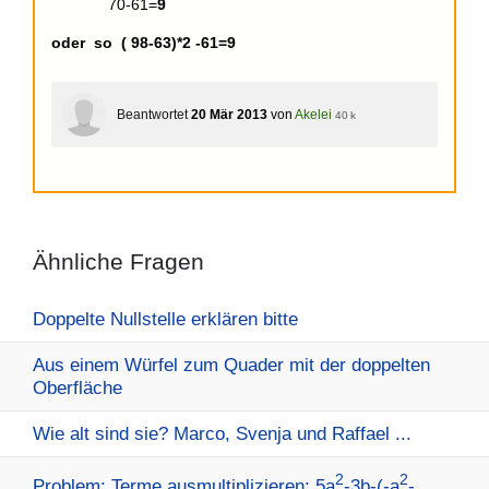
70-61=
9
oder so ( 98-63)*2 -61=9
Beantwortet
20 Mär 2013
von
Akelei
40 k
Ähnliche Fragen
Doppelte Nullstelle erklären bitte
Aus einem Würfel zum Quader mit der doppelten
Oberfläche
Wie alt sind sie? Marco, Svenja und Raffael ...
2
2
Problem: Terme ausmultiplizieren: 5a
-3b-(-a
-