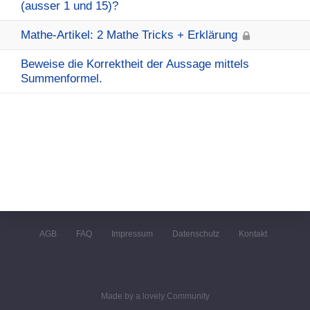
(ausser 1 und 15)?
Mathe-Artikel: 2 Mathe Tricks + Erklärung
Beweise die Korrektheit der Aussage mittels
Summenformel.
AGB
FAQ
Impressum
Datenschutz
Kontakt
Made by a lovely Community