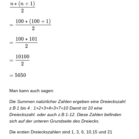
∗
(
+
1
)
n
n
\frac { n*(n+1) }{ 2 } \\ \\ =\frac { 100*(100+1) }{ 2
2
1
0
0
∗
(
1
0
0
+
1
)
=
2
1
0
0
∗
1
0
1
=
2
1
0
1
0
0
=
2
=
5
0
5
0
Man kann auch sagen:
Die Summen natürlicher Zahlen ergeben eine Dreieckszahl
z.B 1 bis 4 : 1+2+3+4=3+7=10
Damit ist 10 eine
Dreieckszahl.
oder auch z.B 1-12.
Diese Zahlen befinden
sich auf der unteren Grundseite des Dreiecks.
Die ersten Dreieckszahlen sind 1, 3, 6, 10,15 und 21