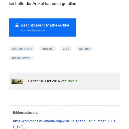
Ich hoffe der Artikel hat euch gefallen.
geschlossen:
Mathe-Artikel
von mathelounge
wissensartikel
dreieck
zahl
summe
dreieckszahl
Gefragt
16 Okt 2016
von
Nikola
Bildernachweis:
https://commons.wikimedia.org/wiki/File:Triangular_number_10_a
s_sum_…