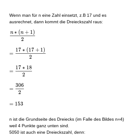
Wenn man für n eine Zahl einsetzt, z.B 17 und es
ausrechnet, dann kommt die Dreieckszahl raus:
∗
(
+
1
)
n
n
\frac { n*(n+1) }{ 2 } \\ \\ =\frac { 17*(17+1) }{ 2 } 
2
1
7
∗
(
1
7
+
1
)
=
2
1
7
∗
1
8
=
2
3
0
6
=
2
=
1
5
3
n ist die Grundseite des Dreiecks (im Falle des Bildes n=4)
weil 4 Punkte ganz unten sind.
5050 ist auch eine Dreieckszahl, denn: