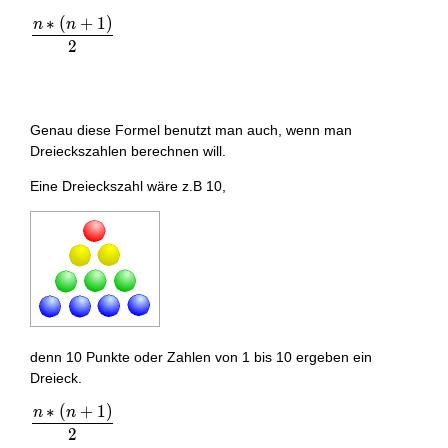
∗
(
+
1
)
n
n
\frac { n*(n+1) }{ 2 }
2
Genau diese Formel benutzt man auch, wenn man
Dreieckszahlen berechnen will.
Eine Dreieckszahl wäre z.B 10,
denn 10 Punkte oder Zahlen von 1 bis 10 ergeben ein
Dreieck.
∗
(
+
1
)
n
n
\frac { n*(n+1) }{ 2 }
2