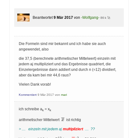
Beantwortet
9 Mär 2017
von
-Wolfgang-
86 k 🚀
Die Formeln sind mir bekannt und ich habe sie auch
angewendet, also
die 37,5 (berechnete arithmetischer Mittelwert) einzeln mit
jedem aj multipliziert und das Ergebnisse quadriert, die
Einzelergebnisse dann addiert und durch n (=12) dividiert,
aber da kam bei mir 44,6 raus?
Vielen Dank vorab!
Kommentiert
9 Mär 2017
von
mari
ich schreibe a
= x
k
k
\overline{x}
x
arithmetischer Mittelwert
ist richtig
> .... einzeln mit jedem aj
multipliziert
.... ??
12
2