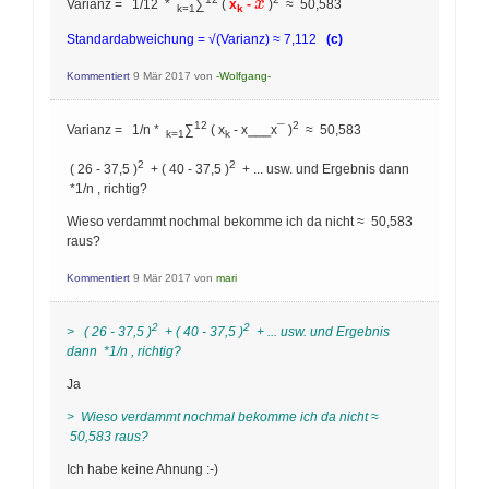
\overline{x}
x
Varianz = 1/12 *
∑
(
x
-
)
≈ 50,583
k=1
k
Standardabweichung = √(Varianz) ≈ 7,112
(c)
Kommentiert
9 Mär 2017
von
-Wolfgang-
12
2
Varianz = 1/n *
∑
( x
-
x
⎯
⎯
⎯
x¯
)
≈ 50,583
k=1
k
2
2
(
26 - 37,5
)
+
(
40
- 37,5
)
+
...
usw. und Ergebnis dann
*
1/n
, richtig?
Wieso verdammt nochmal bekomme ich da nicht
≈ 50,583
raus?
Kommentiert
9 Mär 2017
von
mari
2
2
>
(
26 - 37,5
)
+
(
40
- 37,5
)
+
...
usw. und Ergebnis
dann
*
1/n
, richtig?
Ja
>
Wieso verdammt nochmal bekomme ich da nicht
≈
50,583 raus?
Ich habe keine Ahnung :-)