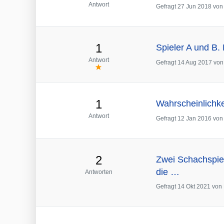
Antwort
Gefragt
27 Jun 2018
vo
1
Spieler A und B. 
Antwort
Gefragt
14 Aug 2017
vo
1
Wahrscheinlichkei
Antwort
Gefragt
12 Jan 2016
vo
2
Zwei Schachspiel
die …
Antworten
Gefragt
14 Okt 2021
von