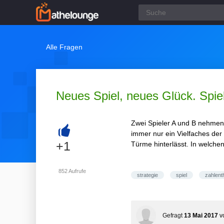
Alle Fragen
Neues Spiel, neues Glück. Spi
Zwei Spieler A und B nehmen 
immer nur ein Vielfaches de
+
+1
Türme hinterlässt. In welche
852
Aufrufe
strategie
spiel
zahlent
Gefragt
13 Mai 2017
v