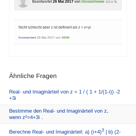
Beantwortet
26 Mai 2017
von
Grosserloewe
121 k 🚀
Nicht schlecht aber z ist definiert als z = x+yi
Kommentiert
26 Mai 2017
von
385lfr
Ähnliche Fragen
Real- und Imaginärteil von z = 1 / ( 1 + 1/(1-i)) -2
+3i
Bestimme den Real- und Imaginärteil von z,
wenn z²=4+3i .
3
Berechne Real- und Imaginärteil: a) (i+4)
| b) (2-