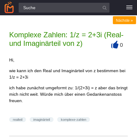
Alle Fragen
»
Nächste
Komplexe Zahlen: 1/z = 2+3i (Real-
und Imaginärteil von z)
0
+
Hi,
wie kann ich den Real und Imaginärteil von z bestimmen bei
1/z = 2+3i
ich habe zunächst umgeformt zu: 1/(2+3i) = z aber das bringt
mich nicht weit. Würde mich über einen Gedankenanstoss
freuen.
realteil
imaginärteil
komplexe-zahlen