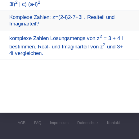
2
2
3i)
| c) (a-i)
Komplexe Zahlen: z=(2-i)2-7+3i . Realteil und
Imaginärteil?
2
komplexe Zahlen Lösungsmenge von z
= 3 + 4 i
2
bestimmen. Real- und Imaginärteil von z
und 3+
4i vergleichen.
AGB
FAQ
Impressum
Datenschutz
Kontakt