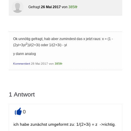
Gefragt
26 Mai 2017
von
385lfr
Ok unnötig gefragt, hab aber zumindest das x jetzt raus: x = (1 -
2
(2yi+3yi
))/(2+3i) oder 1/(2+3i) - yi
y dann analog
Kommentiert
26 Mai 2017
von
385lfr
1
Antwort
0
+
ich habe zunächst umgeformt zu: 1/(2+3i) = z ->richtig.