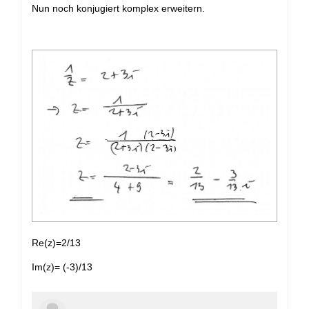
Nun noch konjugiert komplex erweitern.
Re(z)=2/13
Im(z)= (-3)/13