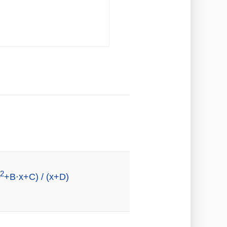
2
+B⋅x+C) / (x+D)