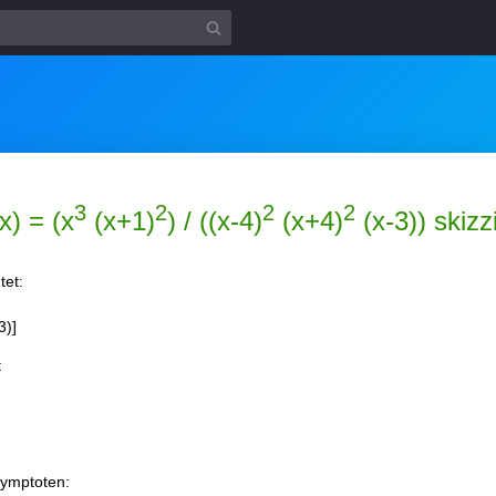
3
2
2
2
x) = (x
(x+1)
) / ((x-4)
(x+4)
(x-3)) skizz
tet:
3)]
:
symptoten: