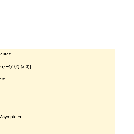
autet:
} (x+4)^{2} (x-3)]
nn:
 Asymptoten: