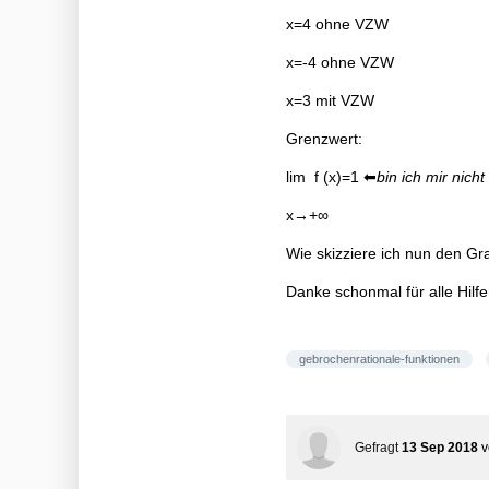
x=4 ohne VZW
x=-4 ohne VZW
x=3 mit VZW
Grenzwert:
lim f (x)=1 ⬅
bin ich mir nicht
x→+∞
Wie skizziere ich nun den G
Danke schonmal für alle Hilfe
gebrochenrationale-funktionen
Gefragt
13 Sep 2018