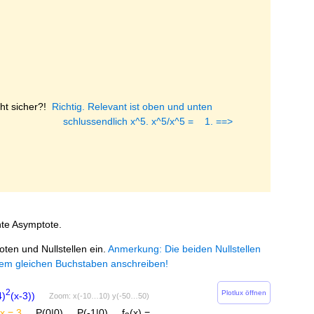
cht sicher?!
Richtig. Relevant ist oben und unten
ch x^5. x^5/x^5 = 1. ==>
hte Asymptote.
oten und Nullstellen ein.
Anmerkung: Die beiden Nullstellen
 dem gleichen Buchstaben anschreiben!
2
Plotlux öffnen
4)
(x-3))
Zoom: x(-10…10) y(-50…50)
x = 3
P(0|0)
P(-1|0)
f
(x) =