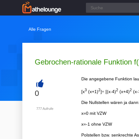
Alle Fragen
Gebrochen-rationale Funktion f(
Die angegebene Funktion lau
+
3
2
2
2
0
[x
(x+1)
]÷ [(x-4)
(x+4)
(x-
Die Nullstellen wären ja dann
777
Aufrufe
x=0 mit VZW
x=-1 ohne VZW
Polstellen bzw. senkrechte A