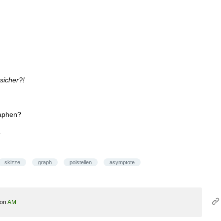
 sicher?!
raphen?
.
skizze
graph
polstellen
asymptote
von
AM