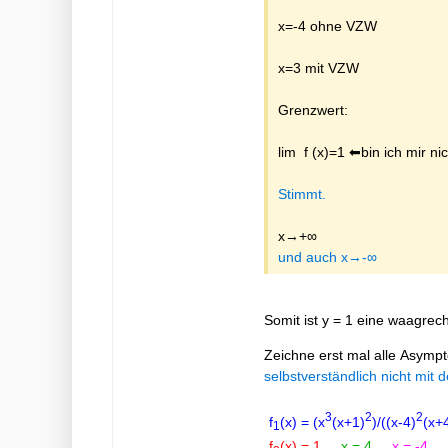
x=-4 ohne VZW
x=3 mit VZW
Grenzwert:
lim f (x)=1 ⬅bin ich mir ni
schlussendli
Stimmt.
x→+∞
und auch x→-∞
Somit ist y = 1 eine waagrec
Zeichne erst mal alle Asympt
selbstverständlich nicht mit
3
2
2
f
(x) = (x
(x+1)
)/((x-4)
(x+
1
f
(x) = 1
x = 4
x = -4