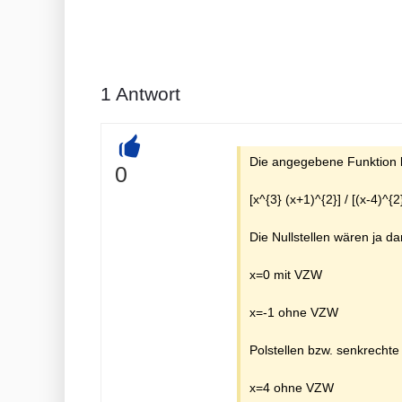
1
Antwort
Die angegebene Funktion l
+
0
[x^{3} (x+1)^{2}] / [(x-4)^{2
Die Nullstellen wären ja da
x=0 mit VZW
x=-1 ohne VZW
Polstellen bzw. senkrechte
x=4 ohne VZW