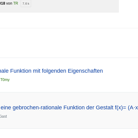
018
von
TR
7,6 k
ale Funktion mit folgenden Eigenschaften
n
T0my
eine gebrochen-rationale Funktion der Gestalt f(x)= (A⋅x
Gast