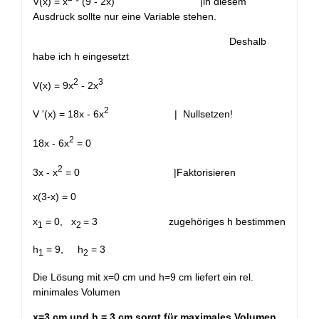
V(x) = x
* (9 - 2x) |in diesem
Ausdruck sollte nur eine Variable stehen.
Deshalb
habe ich h eingesetzt
2
3
V(x) = 9x
- 2x
2
V '(x) = 18x - 6x
| Nullsetzen!
2
18x - 6x
= 0
2
3x - x
= 0 |Faktorisieren
x(3-x) = 0
x
= 0, x
= 3 zugehöriges h bestimmen
1
2
h
= 9, h
= 3
1
2
Die Lösung mit x=0 cm und h=9 cm liefert ein rel.
minimales Volumen
x=3 cm und h = 3 cm sorgt für maximales Volumen.