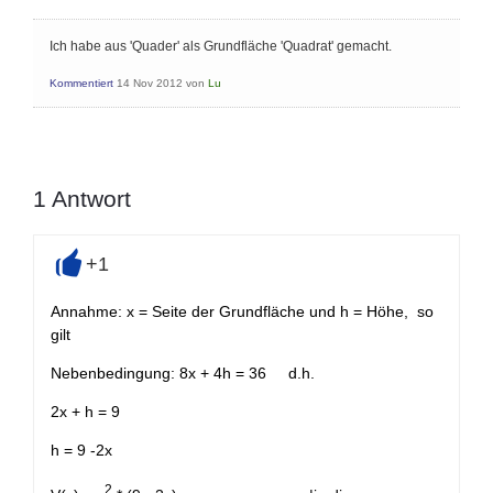
Ich habe aus 'Quader' als Grundfläche 'Quadrat' gemacht.
Kommentiert
14 Nov 2012
von
Lu
1
Antwort
+1
+
Annahme: x = Seite der Grundfläche und h = Höhe, so
gilt
Nebenbedingung: 8x + 4h = 36 d.h.
2x + h = 9
h = 9 -2x
2