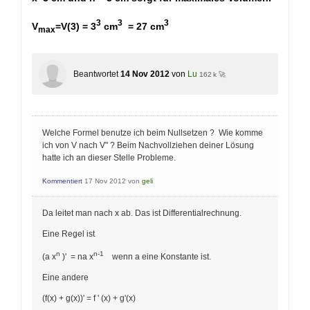
3
3
3
V
=V(3) = 3
cm
= 27 cm
max
Beantwortet
14 Nov 2012
von
Lu
162 k 🚀
Welche Formel benutze ich beim Nullsetzen ? Wie komme
ich von V nach V" ? Beim Nachvollziehen deiner Lösung
hatte ich an dieser Stelle Probleme.
Kommentiert
17 Nov 2012
von
geli
Da leitet man nach x ab. Das ist Differentialrechnung.
Eine Regel ist
n
n-1
(a x
)' = na x
wenn a eine Konstante ist.
Eine andere
(f(x) + g(x))' = f ' (x) + g'(x)