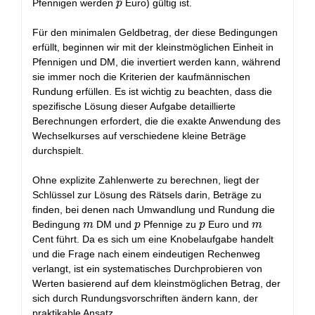
p
Pfennigen werden
Euro) gültig ist.
p
Für den minimalen Geldbetrag, der diese Bedingungen
erfüllt, beginnen wir mit der kleinstmöglichen Einheit in
Pfennigen und DM, die invertiert werden kann, während
sie immer noch die Kriterien der kaufmännischen
Rundung erfüllen. Es ist wichtig zu beachten, dass die
spezifische Lösung dieser Aufgabe detaillierte
Berechnungen erfordert, die die exakte Anwendung des
Wechselkurses auf verschiedene kleine Beträge
durchspielt.
Ohne explizite Zahlenwerte zu berechnen, liegt der
Schlüssel zur Lösung des Rätsels darin, Beträge zu
finden, bei denen nach Umwandlung und Rundung die
m
p
p
m
Bedingung
DM und
Pfennige zu
Euro und
m
p
p
m
Cent führt. Da es sich um eine Knobelaufgabe handelt
und die Frage nach einem eindeutigen Rechenweg
verlangt, ist ein systematisches Durchprobieren von
Werten basierend auf dem kleinstmöglichen Betrag, der
sich durch Rundungsvorschriften ändern kann, der
praktikable Ansatz.