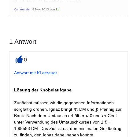
Kommentiert
8 Nov 2013
von
Lu
1
Antwort
0
+
Antwort mit KI erzeugt
Lösung der Knobelaufgabe
Zunächst müssen wir die gegebenen Informationen
m
p
sorgfältig ordnen. Ignaz bringt
DM und
Pfennig zur
m
p
p
m
Bank. Nach dem Umtausch erhält er
€ und
Cent
p
m
unter Verwendung des Umtauschkurses von 1 € =
1,95583 DM. Das Ziel ist es, den minimalen Geldbetrag
zu finden, den Ignaz dabei haben könnte.