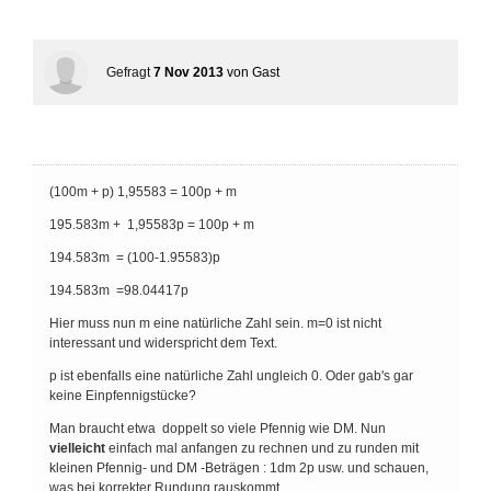
Gefragt
7 Nov 2013
von
Gast
(100m + p) 1,95583 = 100p + m
195.583m + 1,95583p = 100p + m
194.583m = (100-1.95583)p
194.583m =98.04417p
Hier muss nun m eine natürliche Zahl sein. m=0 ist nicht
interessant und widerspricht dem Text.
p ist ebenfalls eine natürliche Zahl ungleich 0. Oder gab's gar
keine Einpfennigstücke?
Man braucht etwa doppelt so viele Pfennig wie DM. Nun
vielleicht
einfach mal anfangen zu rechnen und zu runden mit
kleinen Pfennig- und DM -Beträgen : 1dm 2p usw. und schauen,
was bei korrekter Rundung rauskommt.