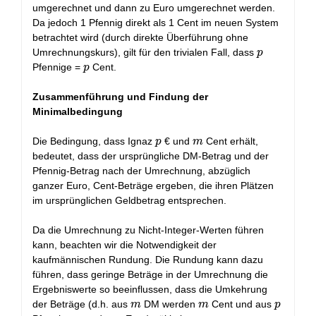
umgerechnet und dann zu Euro umgerechnet werden.
Da jedoch 1 Pfennig direkt als 1 Cent im neuen System
betrachtet wird (durch direkte Überführung ohne
p
Umrechnungskurs), gilt für den trivialen Fall, dass
p
p
Pfennige =
Cent.
p
Zusammenführung und Findung der
Minimalbedingung
p
m
Die Bedingung, dass Ignaz
€ und
Cent erhält,
p
m
bedeutet, dass der ursprüngliche DM-Betrag und der
Pfennig-Betrag nach der Umrechnung, abzüglich
ganzer Euro, Cent-Beträge ergeben, die ihren Plätzen
im ursprünglichen Geldbetrag entsprechen.
Da die Umrechnung zu Nicht-Integer-Werten führen
kann, beachten wir die Notwendigkeit der
kaufmännischen Rundung. Die Rundung kann dazu
führen, dass geringe Beträge in der Umrechnung die
Ergebniswerte so beeinflussen, dass die Umkehrung
m
m
p
der Beträge (d.h. aus
DM werden
Cent und aus
m
m
p