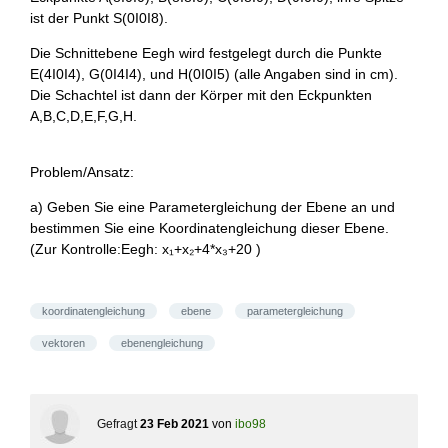
ist der Punkt S(0I0I8).
Die Schnittebene Eegh wird festgelegt durch die Punkte
E(4I0I4), G(0I4I4), und H(0I0I5) (alle Angaben sind in cm).
Die Schachtel ist dann der Körper mit den Eckpunkten
A,B,C,D,E,F,G,H.
Problem/Ansatz:
a) Geben Sie eine Parametergleichung der Ebene an und
bestimmen Sie eine Koordinatengleichung dieser Ebene.
(Zur Kontrolle:Eegh: x₁+x₂+4*x₃+20 )
koordinatengleichung
ebene
parametergleichung
vektoren
ebenengleichung
Gefragt
23 Feb 2021
von
ibo98