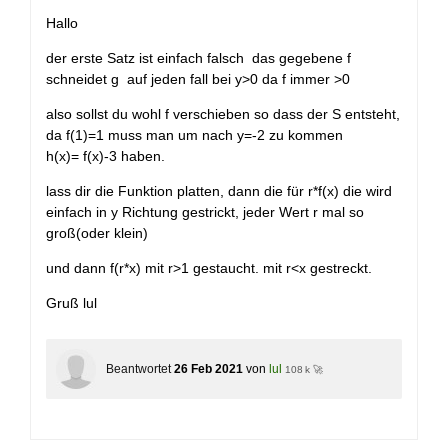
+
Hallo
der erste Satz ist einfach falsch das gegebene f
schneidet g auf jeden fall bei y>0 da f immer >0
also sollst du wohl f verschieben so dass der S entsteht,
da f(1)=1 muss man um nach y=-2 zu kommen
h(x)= f(x)-3 haben.
lass dir die Funktion platten, dann die für r*f(x) die wird
einfach in y Richtung gestrickt, jeder Wert r mal so
groß(oder klein)
und dann f(r*x) mit r>1 gestaucht. mit r<x gestreckt.
Gruß lul
Beantwortet
26 Feb 2021
von
lul
108 k 🚀