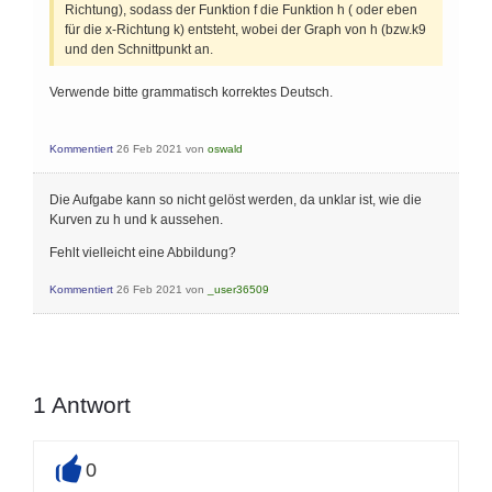
Richtung), sodass der Funktion f die Funktion h ( oder eben
für die x-Richtung k) entsteht, wobei der Graph von h (bzw.k9
und den Schnittpunkt an.
Verwende bitte grammatisch korrektes Deutsch.
Kommentiert
26 Feb 2021
von
oswald
Die Aufgabe kann so nicht gelöst werden, da unklar ist, wie die
Kurven zu h und k aussehen.
Fehlt vielleicht eine Abbildung?
Kommentiert
26 Feb 2021
von
_user36509
1
Antwort
0