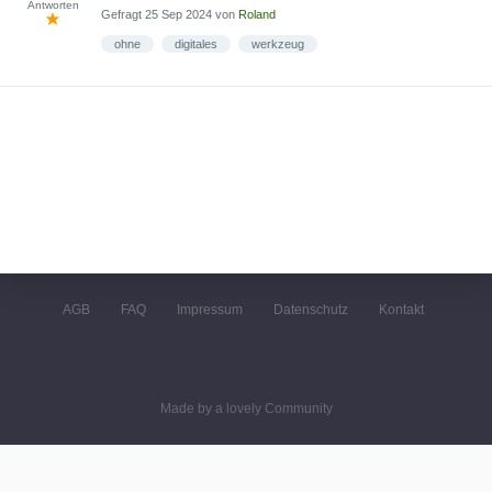
Antworten
Gefragt
25 Sep 2024
von
Roland
ohne
digitales
werkzeug
AGB
FAQ
Impressum
Datenschutz
Kontakt
Made by a lovely Community