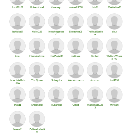
lumi10101
Kokonuthead
themaxyz
rentneR3000
IrisC
XxWolfiexX
fachidiot87
Hello 222
Ineedhelppleas
Sternchen05
TheRealEpsilo
ela.x
e1
n
Lvmi
Pleasehelpme
ThePirate32
maltreee
Umbon
WeltundWisse
n 777
brauchehilfebe
The Queen
Sebogella
KokaAaaaaaaa
Aramazd
lotti1234
iHA
swag1
Shahin.phil
lilygartens
Claud
Mathefrage123
Miriram
3
Jznas-01
Zahlendreher6
9