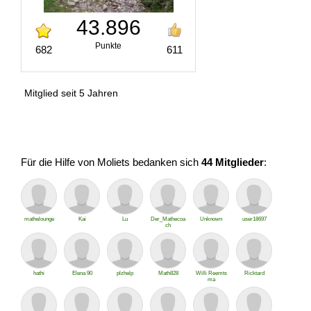
43.896
Punkte
682
611
Mitglied seit 5 Jahren
Für die Hilfe von Moliets bedanken sich
44 Mitglieder
:
mathelounge
Kai
Lu
Der_Mathecoa
Unknown
user18697
ch
hathi
Elena 90
plzhelp
Math828
Willi Reemts
Ricktard
ma