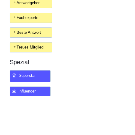
Antwortgeber
Fachexperte
Beste Antwort
Treues Mitglied
Spezial
🏆 Superstar
🌋 Influencer