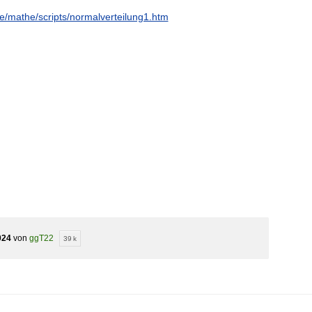
e/mathe/scripts/normalverteilung1.htm
024
von
ggT22
39 k