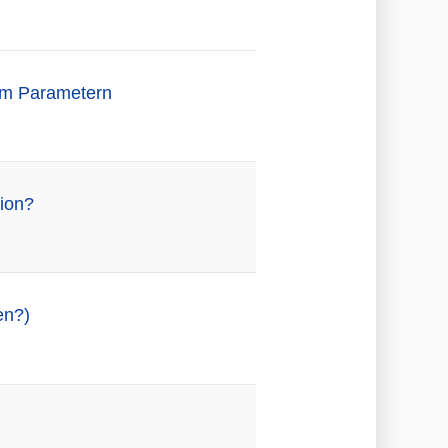
dem Parametern
tion?
en?)