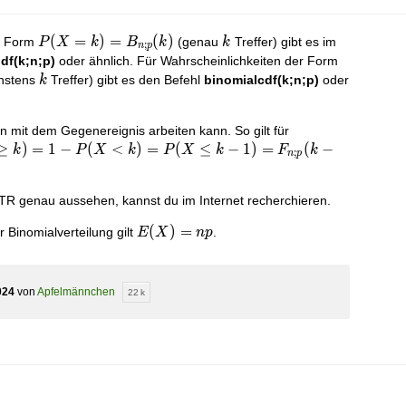
P(X=k)
(
=
)
=
(
)
k
er Form
(genau
Treffer) gibt es im
P
X
k
B
k
k
;
n
p
=B_{n;p}
P(X \leq
df(k;n;p)
oder ähnlich. Für Wahrscheinlichkeiten der Form
(k)
k)
k
hstens
Treffer) gibt es den Befehl
binomialcdf(k;n;p)
oder
k
=F_{n;p}
(k)
mit dem Gegenereignis arbeiten kann. So gilt für
\geq
≥
)
=
1
−
(
<
)
=
(
≤
−
1
)
=
(
−
k
P
X
k
P
X
k
F
k
;
n
p
-
 k)
GTR genau aussehen, kannst du im Internet recherchieren.
X
k-1)
E(X)
(
)
=
 Binomialverteilung gilt
.
E
X
n
p
n;p}
=np
024
von
Apfelmännchen
22 k