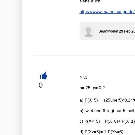
siehe auch
0,0945 =0,136 =
13,6
https://www.mathelounge.de/
Beantwortet
29 Feb 2
Nr.3
+
0
n= 25, p= 0,2
5
a) P(X=5) = (25über5)*0,2
*
b)zw. 4 und 6 liegt nur 5, sie
c) P(X<=5) = P(X=0)+ P(X=1)
d) P(X>=6)= 1-P(X<=5)