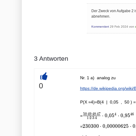
Der Zweck von Aufgabe 2 i
abnehmen.
Kommentiert
29 Feb 2024
von
3
Antworten
Nr. 1 a) analog zu
+
0
https://de.wikipedia.org/wik
P(X =4)=B(4 | 0,05 , 50 ) =
5
0
⋅
4
9
⋅
4
8
⋅
4
7
4
4
6
\frac{50\cdot49\cdot
⋅
0
,
0
5
⋅
0
,
9
5
=
1
⋅
2
⋅
3
⋅
4
47}{1\cdot 2\cdot 3\c
230300 \cdot
2
3
0
3
0
0
⋅
0
,
0
0
0
0
0
6
2
5
⋅
0
=
\cdot 0,05^4 \cdot 0,9
0,00000625\cdot