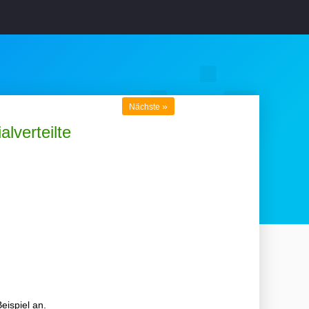
»
Nächste
lverteilte
eispiel an.