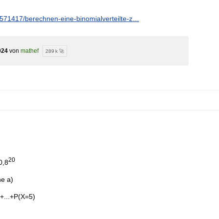
571417/berechnen-eine-binomialverteilte-z…
024
von
mathef
289 k 🚀
20
0,8
he a)
+...+P(X=5)