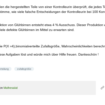
n die hergestellten Teile von einer Kontrolleurin überprüft, die jedes T
estimme, wie viele falsche Entscheidungen der Kontrolleurin bei 100 Kon
ktion von Glühbirnen entsteht etwa 4 % Ausschuss. Dieser Produktion
le defekte Glühbirnen im Mittel zu erwarten sind.
 P(X =4),binomialverteilte Zufallsgröße, Wahrscheinlichkeiten berech
iese Aufgaben löst und würde mich über Hilfe freuen. Dankeschön !
rteilung
zufallsgröße
on
Mathesalat