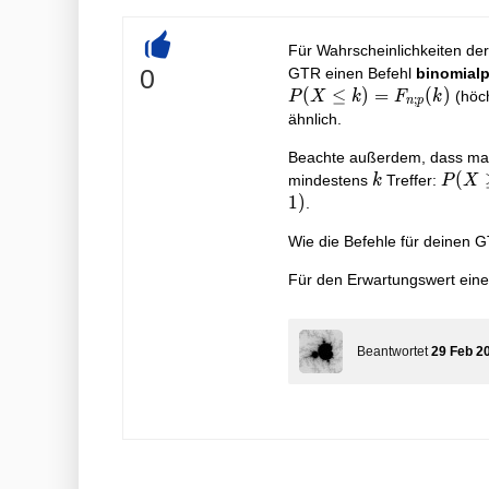
Für Wahrscheinlichkeiten d
+
0
GTR einen Befehl
binomialp
(
≤
)
=
(
)
(höc
P
X
k
F
k
;
n
p
ähnlich.
Beachte außerdem, dass man 
k
P(X 
(
mindestens
Treffer:
k
P
X
k) =1
1
)
.
P(X <
Wie die Befehle für deinen 
=P(
\leq 
Für den Erwartungswert einer
=F_{
(k-1)
Beantwortet
29 Feb 2