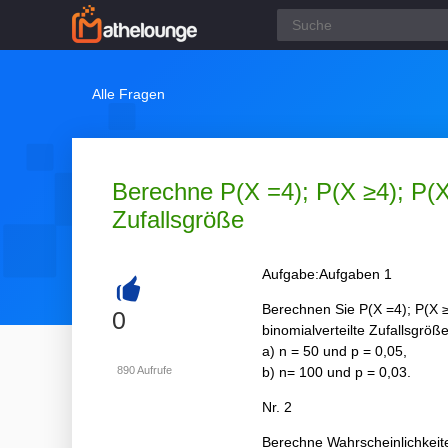
Alle Fragen
Berechne P(X =4); P(X ≥4); P(X≥
Zufallsgröße
Aufgabe:Aufgaben 1
Berechnen Sie P(X =4); P(X ≥
+
0
binomialverteilte Zufallsgrö
a) n = 50 und p = 0,05,
890
Aufrufe
b) n= 100 und p = 0,03.
Nr. 2
Berechne Wahrscheinlichkeite