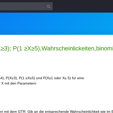
3); P(1 ≥X≥5),Wahrscheinlickeiten,binomia
4); P(X≥3); P(1 ≥X≥5) und P(X≥1 oder X≥ 5) für eine
ße X mit den Parametern
n mit dem GTR. Gib an die entsprechende Wahrscheinlichkeit wie im B