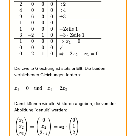
2
0
0
0
÷
2
4
0
0
0
÷
4
9
−
6
3
0
÷
3
1
0
0
0
1
0
0
0
−
Zeile 1
3
−
2
1
0
−
3
⋅
Zeile 1
1
0
0
0
⇒
=
0
x
1
✓
0
0
0
0
0
−
2
1
0
⇒
−
2
+
=
0
x
x
2
3
Die zweite Gleichung ist stets erfüllt. Die beiden
verbliebenen Gleichungen fordern:
x_1=0\quad\text{und}\quad x_3=2x_2
=
0
und
=
2
x
x
x
1
3
2
Damit können wir alle Vektoren angeben, die von der
Abbildung "genullt" werden:
⎛
⎞
⎛
⎞
⎛
⎞
0
0
\begin{pmatrix}x_1\\x_2\\x_3\end{pmatrix}=\beg
x
1
1
=
=
⋅
⎝
⎠
⎝
⎠
⎝
⎠
x
x
x
2
2
2
2
2
x
x
3
2