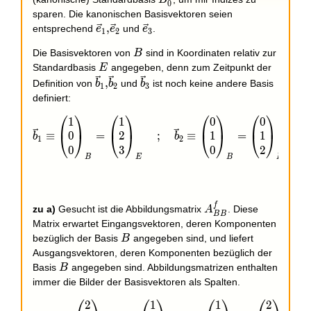
B
0
sparen. Die kanonischen Basisvektoren seien
\vec
,
\vec
entsprechend
und
.
e
e
e
1
2
3
e_1,\vec
e_3
B
Die Basisvektoren von
sind in Koordinaten relativ zur
B
e_2
E
Standardbasis
angegeben, denn zum Zeitpunkt der
E
\vec
\vec
,
Definition von
und
ist noch keine andere Basis
b
b
b
1
2
3
b_1,\vec
b_3
definiert:
b_2
⎛
⎞
⎛
⎞
⎛
⎞
⎛
⎞
1
1
0
0
\vec b_1\equiv\begin{pmatrix}1\\0\\0\end{pmatr
0
2
1
1
≡
=
;
≡
=
;
⎝
⎠
⎝
⎠
⎝
⎠
⎝
⎠
b
b
1
2
0
3
0
2
B
E
B
E
f
A_{BB}^f
zu a)
Gesucht ist die Abbildungsmatrix
. Diese
A
B
B
Matrix erwartet Eingangsvektoren, deren Komponenten
B
bezüglich der Basis
angegeben sind, und liefert
B
Ausgangsvektoren, deren Komponenten bezüglich der
B
Basis
angegeben sind. Abbildungsmatrizen enthalten
B
immer die Bilder der Basisvektoren als Spalten.
⎛
⎞
⎛
⎞
⎛
⎞
⎛
⎞
2
1
1
2
f(\vec b_1)=\begin{pmatrix}2\\4\\6\end{pmatri