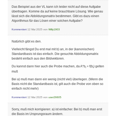
Das Beispiel aus der VL kann ich leider nicht auf diese Aufgabe
übertragen. Komme da auf keine brauchbare Lösung. Wie genau
lässt sich die Abbildungsmatrix bestimmen. Gibt es dazu einen
Algorithmus für das Lösen einer solchen Aufgabe?
Kommentiert
12 Mai 2025
von
Willy1903
Natürlich gibt es den.
Vielleicht fängst Du erst mal mit b) an, in der (kanonischen)
Standardbasis ist das einfach. Die gesuchte Abbildungsmatrix
besteht einfach aus den Bildvektoren.
Du kannst dann hier auch die Probe machen, da A*b
= f(b
) gelten
i
i
muß
Bei a) muß man dann ein wenig (nicht viel) überlegen. (Wenn die
Basis nicht die Standardbasis ist, gilt auch die Probe von oben so
einfach nicht mehr)
Kommentiert
12 Mai 2025
von
user26605
Sorry, muß mich korrigieren: a) ist einfacher. Bei b) muß man erst
die Basis im Ursprungsraum ändern.