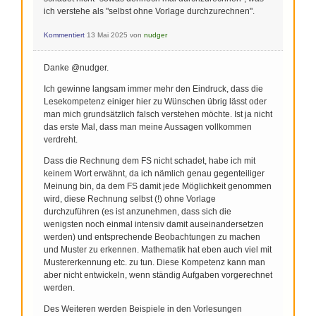
ich verstehe als "selbst ohne Vorlage durchzurechnen".
Kommentiert
13 Mai 2025
von
nudger
Danke @nudger.
Ich gewinne langsam immer mehr den Eindruck, dass die
Lesekompetenz einiger hier zu Wünschen übrig lässt oder
man mich grundsätzlich falsch verstehen möchte. Ist ja nicht
das erste Mal, dass man meine Aussagen vollkommen
verdreht.
Dass die Rechnung dem FS nicht schadet, habe ich mit
keinem Wort erwähnt, da ich nämlich genau gegenteiliger
Meinung bin, da dem FS damit jede Möglichkeit genommen
wird, diese Rechnung selbst (!) ohne Vorlage
durchzuführen (es ist anzunehmen, dass sich die
wenigsten noch einmal intensiv damit auseinandersetzen
werden) und entsprechende Beobachtungen zu machen
und Muster zu erkennen. Mathematik hat eben auch viel mit
Mustererkennung etc. zu tun. Diese Kompetenz kann man
aber nicht entwickeln, wenn ständig Aufgaben vorgerechnet
werden.
Des Weiteren werden Beispiele in den Vorlesungen