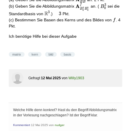
B
B
B}^{f}
f
3
\mathbf{A}_{B_{0}^{3
B_{0}^{3}
A
(b) Geben Sie die Abbildungsmatrix
an. (
sei die
B
0
3
3
B
B
0
0
B_{0}^{3}}^{f}
3
R
\mathbb{R}^{3}
\quad
3
Standardbasis von
.)
Pkt.
3
f
(c) Bestimmen Sie Basen des Kerns und des Bildes von
. 4
f
Pkt.
Ich benötige Hilfe bei dieser Aufgabe
matrix
kern
bild
basis
Gefragt
12 Mai 2025
von
Willy1903
Welche Hilfe denn konkret? Hast du den Begriff Abbildungsmatrix
in der Vorlesung nachgeschlagen? Ist der Begriff klar.
Kommentiert
12 Mai 2025
von
nudger