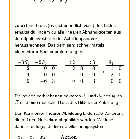
9
−
6
3
zu c)
Eine Basis (es gibt unendlich viele) des Bildes
erhältst du, indem du alle linearen Abhängigkeiten aus
den Spaltenvektoren der Abbildungsmatrix
herausrechnest. Das geht sehr schnell mittels
elementarer Spaltenumformungen:
−
3
+
2
÷
2
÷
3
\begin{array}{rrr}-3S_3 & +2S_3 & \\\hline2 & 0 &
S
S
a
a
3
3
1
2
2
0
0
2
0
0
1
0
0
→
→
4
0
0
4
0
0
2
0
0
9
−
6
3
0
0
3
0
0
1
\vec
\vec
E
Die beiden verbliebenen Vektoren
und
bezüglich
a
a
1
2
a_1
a_2
sind eine mögliche Basis des Bildes der Abbildung.
E
Den Kern einer linearen Abbildung bilden alle Vektoren,
die auf den Nullvektor abgebildet werden. Wir lösen
daher das folgende lineare Gleichungssystem:
=
Aktion
\begin{array}{rrr|c|l}x_1 & x_2 & x_3 & = & \text{
x
x
x
1
2
3