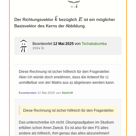
=
:
k
\vec
E
Der Richtungsvektor
bezüglich
ist ein möglicher
k
E
k
Basisvektor des Kerns der Abbildung.
Beantwortet
12 Mai 2025
von
Tschakabumba
153 k 🚀
Diese Rechnung ist sicher hilfreich für den Fragesteller.
Aber ich würde doch erwähnen, dass die Antwort für c)
unmittelbar von der Matrix aus a) abgelesen werden kann.
Kommentiert
12 Mai 2025
von
Mathhilf
Diese Rechnung ist sicher hilfreich für den Fragesteller.
Das unterschreibe ich nicht. Übungsaufgaben im Studium
erfüllen schon ihren Zweck. Es ist also für den FS alles
andere als hilfreich, ihm genau das alles abzunehmen!