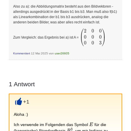
Also zu a): die Abbildungsmatrix besteht aus den Bildvektoren -
allerdings ausgedrückt in der Basis b1 bis b3. Man muß also f(b1)
als Linearkombination der b1 bis b3 ausdrücken, analog die
anderen beiden Bilder, was aber alles recht einfach ist.
⎛
⎞
2
0
0
\begin{pmatrix}
2 & 0 & 0 \\ 0 &
0
0
0
⎝
⎠
Zum Vergleich: das Ergebnis bei a) ist A =
0 &0 \\ 0 & 0
0
0
3
&3\end{pmatrix}
Kommentiert
12 Mai 2025
von
user26605
1
Antwort
+1
+
Aloha :)
E
Ich verwende im Folgenden das Symbol
für die
E
3
B_0^3
(kanonische) Standardbasis
, um mir Indizes zu