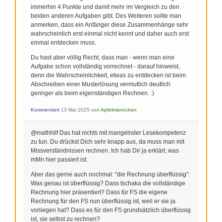
immerhin 4 Punkte und damit mehr im Vergleich zu den
beiden anderen Aufgaben gibt. Des Weiteren sollte man
anmerken, dass ein Anfänger diese Zusammenhänge sehr
wahrscheinlich erst einmal nicht kennt und daher auch erst
einmal entdecken muss.
Du hast aber völlig Recht, dass man - wenn man eine
Aufgabe schon vollständig vorrechnet - darauf hinweist,
denn die Wahrscheinlichkeit, etwas zu entdecken ist beim
Abschreiben einer Musterlösung vermutlich deutlich
geringer als beim eigenständigen Rechnen. :)
Kommentiert
13 Mai 2025
von
Apfelmännchen
@mathhilf Das hat nichts mit mangelnder Lesekompetenz
zu tun. Du drückst Dich sehr knapp aus, da muss man mit
Missverständnissen rechnen. Ich hab Dir ja erklärt, was
mMn hier passiert ist.
Aber das gerne auch nochmal: "die Rechnung überflüssig":
Was genau ist überflüssig? Dass tschaka die vollständige
Rechnung hier präsentiert? Dass für FS die eigene
Rechnung für den FS nun überflüssig ist, weil er sie ja
vorliegen hat? Dass es für den FS grundsätzlich überflüssig
ist, sie selbst zu rechnen?