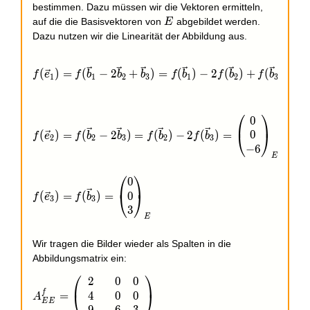
bestimmen. Dazu müssen wir die Vektoren ermitteln,
E
auf die die Basisvektoren von
abgebildet werden.
E
Dazu nutzen wir die Linearität der Abbildung aus.
⎛
f(\vec e_1)=f(\vec b_1-2\vec b_2+\vec b_3)=f(\ve
(
)
=
(
−
2
+
)
=
(
)
−
2
(
)
+
(
)
=
⎝
f
e
f
b
b
b
f
b
f
b
f
b
1
1
2
3
1
2
3
⎛
⎞
0
f(\vec e_2)=f(\vec b_2-2\vec b_3)=f(\vec b_2)-2f
0
(
)
=
(
−
2
)
=
(
)
−
2
(
)
=
⎝
⎠
f
e
f
b
b
f
b
f
b
2
2
3
2
3
−
6
E
⎛
⎞
0
f(\vec e_3)=f(\vec b_3)=\begin{pmatrix}0\\0\\3\
0
(
)
=
(
)
=
⎝
⎠
f
e
f
b
3
3
3
E
Wir tragen die Bilder wieder als Spalten in die
Abbildungsmatrix ein:
⎛
⎞
2
0
0
A_{EE}^f=\left(\begin{array}{rrr}2 & 0 & 0\\4 & 0
f
4
0
0
=
⎝
⎠
A
E
E