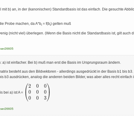
al mit b) an, in der (kanonischen) Standardbasis ist das einfach. Die gesuchte Abb
die Probe machen, da A*b
= f(b
) gelten muß
i
i
ig (nicht viel) überlegen. (Wenn die Basis nicht die Standardbasis ist, gilt auch 
user26605
n: a) ist einfacher. Bei b) muß man erst die Basis im Ursprungsraum ändern.
atrix besteht aus den Bildvektoren - allerdings ausgedrückt in der Basis b1 bis b3.
is b3 ausdrücken, analog die anderen beiden Bilder, was aber alles recht einfach i
⎛
⎞
2
0
0
\begin{pmatrix}
2 & 0 & 0 \\ 0 &
0
0
0
⎝
⎠
 bei a) ist A =
0 &0 \\ 0 & 0
0
0
3
&3\end{pmatrix}
user26605