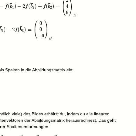
⎛
⎞
2
-2\vec b_2+\vec b_3)=f(\vec b_1)-2f(\vec b_2)+f(\vec b
4
=
(
)
−
2
(
)
+
(
)
=
⎝
⎠
f
b
f
b
f
b
1
2
3
9
E
⎛
⎞
0
-2\vec b_3)=f(\vec b_2)-2f(\vec b_3)=\begin{pmatrix}0\
0
)
−
2
(
)
=
⎝
⎠
b
f
b
2
3
−
6
E
3)=\begin{pmatrix}0\\0\\3\end{pmatrix}_E
als Spalten in die Abbildungsmatrix ein:
array}{rrr}2 & 0 & 0\\4 & 0 & 0\\9 & -6 & 3\end{array}\
dlich viele) des Bildes erhältst du, indem du alle linearen
tenvektoren der Abbildungsmatrix herausrechnest. Das geht
tarer Spaltenumformungen: