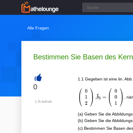
Alle Fragen
Bestimmen Sie Basen des Kerns
1.1 Gegeben ist eine lin. Abb
+
0
⎛
⎞
⎛
⎞
0
0
1
0
,
=
⎝
⎠
⎝
⎠
, nä
b
3
1,7k
Aufrufe
2
1
(a) Geben Sie die Abbildung
(b) Geben Sie die Abbildung
(c) Bestimmen Sie Basen des