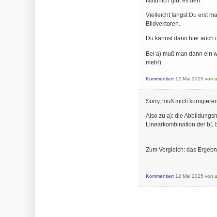
Natürlich gibt es den.
Vielleicht fängst Du erst m
Bildvektoren.
Du kannst dann hier auch 
Bei a) muß man dann ein wen
mehr)
Kommentiert
12 Mai 2025
von
Sorry, muß mich korrigiere
Also zu a): die Abbildungsm
Linearkombination der b1 b
Zum Vergleich: das Ergebnis
Kommentiert
12 Mai 2025
von