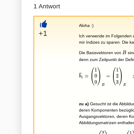
1
Antwort
Aloha :)
+
+1
Ich verwende im Folgenden
mir Indizes zu sparen. Die 
B
Die Basisvektoren von
sin
B
denn zum Zeitpunkt der Defi
⎛
⎞
⎛
⎞
1
1
\vec b_1\equiv\begin{
0
2
≡
=
;
⎝
⎠
⎝
⎠
b
1
0
3
B
E
zu a)
Gesucht ist die Abbild
deren Komponenten bezüglic
Ausgangsvektoren, deren Ko
Abbildungsmatrizen enthalten
2
1
f(\vec b_1)=\begin{p