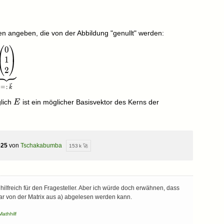
\quad x_3=2x_2
en angeben, die von der Abbildung "genullt" werden:
⎛
⎞
0
_2\\x_3\end{pmatrix}=\begin{pmatrix}0\\x_2\\2x_2\end
1
⎝
⎠
2
=
:
k
E
lich
ist ein möglicher Basisvektor des Kerns der
E
025
von
Tschakabumba
153 k 🚀
hilfreich für den Fragesteller. Aber ich würde doch erwähnen, dass
lbar von der Matrix aus a) abgelesen werden kann.
Mathhilf