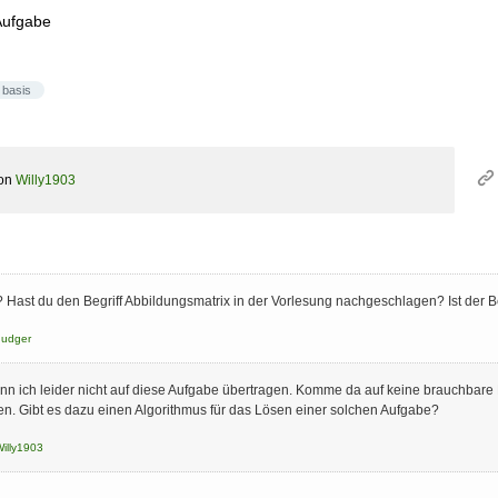
 Aufgabe
basis
on
Willy1903
 Hast du den Begriff Abbildungsmatrix in der Vorlesung nachgeschlagen? Ist der Beg
nudger
nn ich leider nicht auf diese Aufgabe übertragen. Komme da auf keine brauchbare 
n. Gibt es dazu einen Algorithmus für das Lösen einer solchen Aufgabe?
illy1903