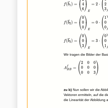
⎛
⎞
⎛
4
2
(
)
=
=
2
⋅
⎝
⎠
⎝
f
b
1
6
3
E
⎛
⎞
⎛
0
1
f(\vec b_2)=\begin{p
0
0
(
)
=
=
0
⋅
⎝
⎠
⎝
f
b
2
0
0
E
⎛
⎞
⎛
0
0
f(\vec b_3)=\begin{p
0
0
(
)
=
=
3
⋅
⎝
⎠
⎝
f
b
3
3
1
E
Wir tragen die Bilder der Bas
⎛
⎞
2
0
0
A_{BB}^f=\begin{pmatr
f
0
0
0
=
⎝
⎠
A
B
B
0
0
3
zu b)
Nun sollen wir die Abb
Vektoren ermitteln, auf die 
die Linearität der Abbildung 