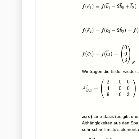
f(\vec e_1)=f(\vec b_1
(
)
=
(
−
2
+
)
f
e
f
b
b
b
1
1
2
3
f(\vec e_2)=f(\vec b_2
(
)
=
(
−
2
)
=
(
f
e
f
b
b
f
2
2
3
⎛
⎞
0
f(\vec e_3)=f(\vec b_
0
(
)
=
(
)
=
⎝
⎠
f
e
f
b
3
3
3
E
Wir tragen die Bilder wieder 
⎛
⎞
2
0
0
A_{EE}^f=\left(\begin{
f
4
0
0
=
⎝
⎠
A
E
E
9
−
6
3
zu c)
Eine Basis (es gibt unen
Abhängigkeiten aus den Spal
sehr schnell mittels elemen