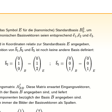
3
E
B_0^3
 das Symbol
für die (kanonische) Standardbasis
, um
E
B
0
\vec
,
\vec
kanonischen Basisvektoren seien entsprechend
und
.
e
e
e
1
2
3
e_1,\vec
e_3
E
d in Koordinaten relativ zur Standardbasis
angegeben,
E
e_2
\vec
\vec
,
nition von
und
ist noch keine andere Basis definiert:
b
b
b
1
2
3
b_1,\vec
b_3
⎛
⎞
⎛
⎞
⎛
⎞
⎛
⎞
0
0
0
0
pmatrix}1\\0\\0\end{pmatrix}_B=\begin{pmatrix}1\\2\
b_2
1
1
0
0
≡
=
;
≡
=
⎝
⎠
⎝
⎠
⎝
⎠
⎝
⎠
b
b
2
3
0
2
1
1
B
E
B
E
f
A_{BB}^f
ungsmatrix
. Diese Matrix erwartet Eingangsvektoren,
A
B
B
B
h der Basis
angegeben sind, und liefert
B
B
mponenten bezüglich der Basis
angegeben sind.
B
 immer die Bilder der Basisvektoren als Spalten.
1
2
matrix}2\\4\\6\end{pmatrix}_E=2\cdot\begin{pmatrix}1