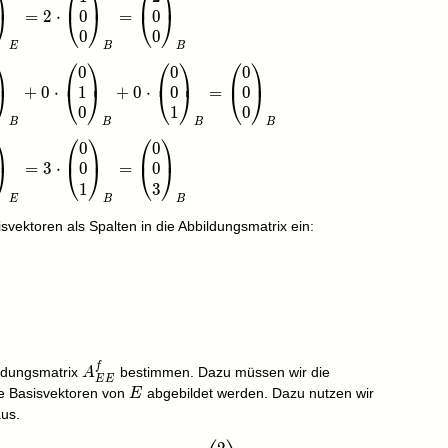
⎞
⎛
⎞
⎛
⎞
0
0
=
2
⋅
=
⎠
⎝
⎠
⎝
⎠
0
0
E
B
B
⎞
⎛
⎞
⎛
⎞
⎛
⎞
0
0
0
matrix}0\\0\\0\end{pmatrix}_E=0\cdot\begin{pmatrix}
1
0
0
+
0
⋅
+
0
⋅
=
⎠
⎝
⎠
⎝
⎠
⎝
⎠
0
1
0
B
B
B
B
⎞
⎛
⎞
⎛
⎞
0
0
matrix}0\\0\\3\end{pmatrix}_E=3\cdot\begin{pmatrix}0
0
0
=
3
⋅
=
⎠
⎝
⎠
⎝
⎠
1
3
E
B
B
isvektoren als Spalten in die Abbildungsmatrix ein:
ix}2 & 0 & 0\\0 & 0 & 0\\0 & 0 & 3\end{pmatrix}
f
A_{EE}^f
ildungsmatrix
bestimmen. Dazu müssen wir die
A
E
E
E
die Basisvektoren von
abgebildet werden. Dazu nutzen wir
E
aus.