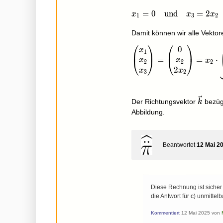
x_1=0\quad\text{und}
=
0
und
=
2
x
x
x
1
3
2
Damit können wir alle Vektor
⎛
⎞
⎛
⎞
0
\begin{pmatrix}x_1\\x
x
1
=
=
⋅
⎝
⎠
⎝
⎠
x
x
x
2
2
2
2
x
x
3
2
\vec
Der Richtungsvektor
bezüg
k
k
Abbildung.
Beantwortet
12 Mai 2
Diese Rechnung ist sicher 
die Antwort für c) unmitte
Kommentiert
12 Mai 2025
von