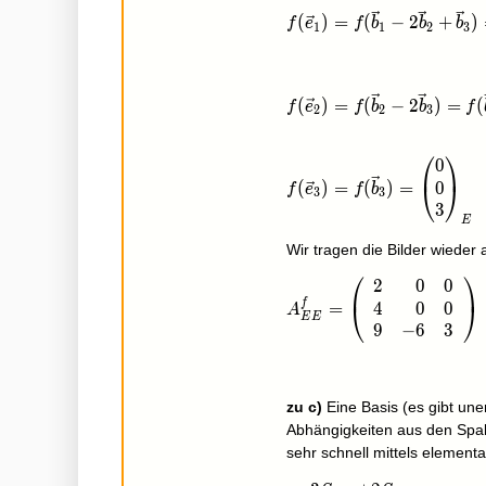
f(\vec e_1)=f(\vec b_1
(
)
=
(
−
2
+
)
f
e
f
b
b
b
1
1
2
3
f(\vec e_2)=f(\vec b_2
(
)
=
(
−
2
)
=
(
f
e
f
b
b
f
2
2
3
⎛
⎞
0
f(\vec e_3)=f(\vec b_
0
(
)
=
(
)
=
⎝
⎠
f
e
f
b
3
3
3
E
Wir tragen die Bilder wieder 
⎛
⎞
2
0
0
A_{EE}^f=\left(\begin{
f
4
0
0
=
⎝
⎠
A
E
E
9
−
6
3
zu c)
Eine Basis (es gibt unen
Abhängigkeiten aus den Spal
sehr schnell mittels elemen