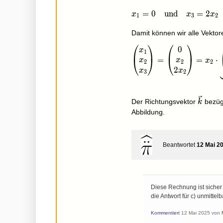
x_1=0\quad\text{und}
=
0
und
=
2
x
x
x
1
3
2
Damit können wir alle Vektor
⎛
⎞
⎛
⎞
0
\begin{pmatrix}x_1\\x
x
1
=
=
⋅
⎝
⎠
⎝
⎠
x
x
x
2
2
2
2
x
x
3
2
\vec
Der Richtungsvektor
bezüg
k
k
Abbildung.
Beantwortet
12 Mai 2
Diese Rechnung ist sicher 
die Antwort für c) unmitte
Kommentiert
12 Mai 2025
von