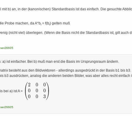
al mit b) an, in der (kanonischen) Standardbasis ist das einfach. Die gesuchte Abb
die Probe machen, da A*b
= f(b
) gelten muß
i
i
ig (nicht viel) überlegen. (Wenn die Basis nicht die Standardbasis ist, gilt auch 
user26605
n: a) ist einfacher. Bei b) muß man erst die Basis im Ursprungsraum ändern.
atrix besteht aus den Bildvektoren - allerdings ausgedrückt in der Basis b1 bis b3.
is b3 ausdrücken, analog die anderen beiden Bilder, was aber alles recht einfach i
⎛
⎞
2
0
0
\begin{pmatrix}
2 & 0 & 0 \\ 0 &
0
0
0
⎝
⎠
 bei a) ist A =
0 &0 \\ 0 & 0
0
0
3
&3\end{pmatrix}
user26605