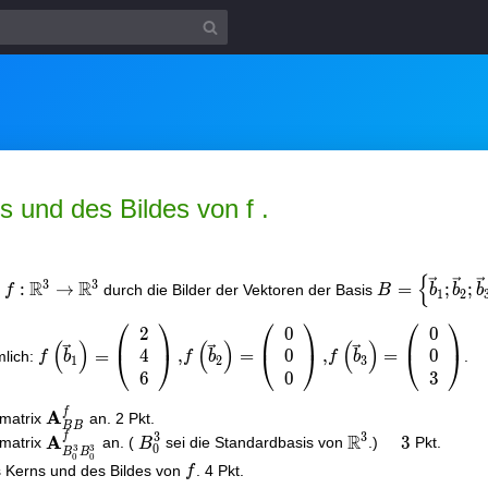
 und des Bildes von f .
f:
B=\left\
{
3
3
R
R
\mathbb{R}^{3}
:
→
{\vec{b}_{1}
=
;
;
.
durch die Bilder der Vektoren der Basis
f
B
b
b
b
1
2
\rightarrow
\vec{b}_{2} 
⎛
⎞
⎛
⎞
⎛
⎞
\mathbb{R}^{3}
\vec{b}_{3}\
2
0
0
f\left(\vec{b}_{1}\right)=\left(\begin{array}
(
)
(
)
(
)
4
0
0
{l}2 \\ 4 \\ 6\end{array}\right),
=
,
=
,
=
⎝
⎠
⎝
⎠
⎝
⎠
mlich:
.
f
b
f
b
f
b
1
2
3
f\left(\vec{b}_{2}\right)=\left(\begin{array}
6
0
3
{l}0 \\ 0 \\ 0\end{array}\right),
f
\mathbf{A}_{B
A
smatrix
an. 2 Pkt.
f\left(\vec{b}_{3}\right)=\left(\begin{array}
B
B
B}^{f}
f
3
3
R
\mathbf{A}_{B_{0}^{3}
B_{0}^{3}
\mathbb{R}^{3
\quad
A
3
{l}0 \\ 0 \\ 3\end{array}\right)
smatrix
an. (
sei die Standardbasis von
.)
Pkt.
B
0
3
3
B
B
0
0
B_{0}^{3}}^{f}
3
f
 Kerns und des Bildes von
. 4 Pkt.
f