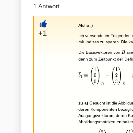
1
Antwort
Aloha :)
+
+1
Ich verwende im Folgenden
mir Indizes zu sparen. Die 
B
Die Basisvektoren von
sin
B
denn zum Zeitpunkt der Defi
⎛
⎞
⎛
⎞
1
1
\vec b_1\equiv\begin{
0
2
≡
=
;
⎝
⎠
⎝
⎠
b
1
0
3
B
E
zu a)
Gesucht ist die Abbild
deren Komponenten bezüglic
Ausgangsvektoren, deren Ko
Abbildungsmatrizen enthalten
2
1
f(\vec b_1)=\begin{p