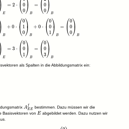
⎞
⎛
⎞
⎛
⎞
0
0
=
2
⋅
=
⎠
⎝
⎠
⎝
⎠
0
0
E
B
B
⎞
⎛
⎞
⎛
⎞
⎛
⎞
0
0
0
matrix}0\\0\\0\end{pmatrix}_E=0\cdot\begin{pmatrix}
1
0
0
+
0
⋅
+
0
⋅
=
⎠
⎝
⎠
⎝
⎠
⎝
⎠
0
1
0
B
B
B
B
⎞
⎛
⎞
⎛
⎞
0
0
matrix}0\\0\\3\end{pmatrix}_E=3\cdot\begin{pmatrix}0
0
0
=
3
⋅
=
⎠
⎝
⎠
⎝
⎠
1
3
E
B
B
isvektoren als Spalten in die Abbildungsmatrix ein:
ix}2 & 0 & 0\\0 & 0 & 0\\0 & 0 & 3\end{pmatrix}
f
A_{EE}^f
ildungsmatrix
bestimmen. Dazu müssen wir die
A
E
E
E
die Basisvektoren von
abgebildet werden. Dazu nutzen wir
E
aus.