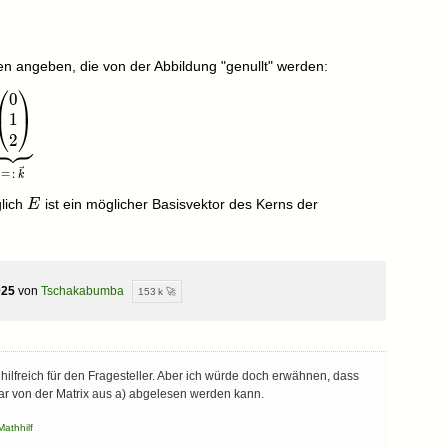
\quad x_3=2x_2
en angeben, die von der Abbildung "genullt" werden:
⎛
⎞
0
_2\\x_3\end{pmatrix}=\begin{pmatrix}0\\x_2\\2x_2\end
1
⎝
⎠
2
=
:
k
E
lich
ist ein möglicher Basisvektor des Kerns der
E
025
von
Tschakabumba
153 k 🚀
hilfreich für den Fragesteller. Aber ich würde doch erwähnen, dass
lbar von der Matrix aus a) abgelesen werden kann.
Mathhilf