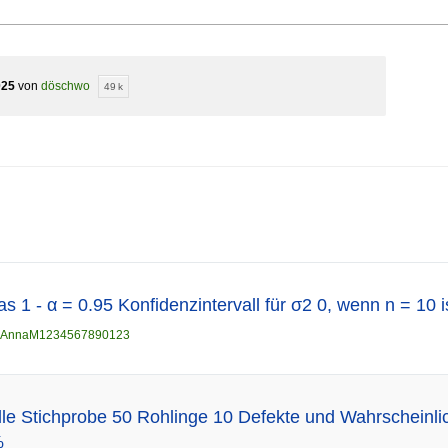
025
von
döschwo
49 k
 1 - α = 0.95 Konfidenzintervall für σ2 0, wenn n = 10 i
AnnaM1234567890123
lle Stichprobe 50 Rohlinge 10 Defekte und Wahrscheinli
%