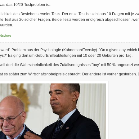
 was das 10/20-Testproblem ist.
ichkeit des Bestehens zweier Tests. Der erste Test besteht aus 10 Fragen mit je 
zweite Test aus 20 solcher Fragen. Beide Tests werden erfolgreich abgeschlossen, w
 wurden.
döschwo
y ward"-Problem aus der Psychologie (Kahneman/Tversky): "On a given day, which ho
oys?" Es ging dort um Geburtshilfeabteilungen mit 10 oder 20 Geburten pro Tag.
 weil dort die Wahrscheinlichkeit des Zufallsereignisses "boy" mit 50 % angesetzt w
at es später zum Wirtschaftsnobelpreis gebracht. Der andere ist vorher gestorben. 