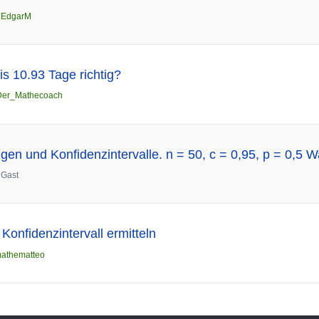
n
EdgarM
bis 10.93 Tage richtig?
Der_Mathecoach
gen und Konfidenzintervalle. n = 50, c = 0,95, p = 0,5 W
n
Gast
 Konfidenzintervall ermitteln
athematteo