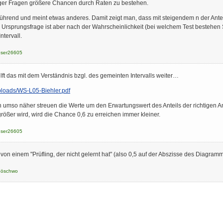
iger Fragen größere Chancen durch Raten zu bestehen.
rreführend und meint etwas anderes. Damit zeigt man, dass mit steigendem n der An
 Ursprungsfrage ist aber nach der Wahrscheinlichkeit (bei welchem Test bestehen
ntervall.
user26605
hilft das mit dem Verständnis bzgl. des gemeinten Intervalls weiter…
uploads/WS-L05-Biehler.pdf
n umso näher streuen die Werte um den Erwartungswert des Anteils der richtigen Ant
rößer wird, wird die Chance 0,6 zu erreichen immer kleiner.
user26605
von einem "Prüfling, der nicht gelernt hat" (also 0,5 auf der Abszisse des Diagramm
döschwo