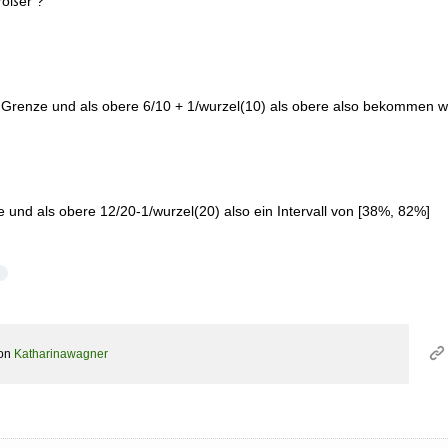
rößer ?
e Grenze und als obere 6/10 + 1/wurzel(10) als obere also bekommen wir
e und als obere 12/20-1/wurzel(20) also ein Intervall von [38%, 82%]
on
Katharinawagner