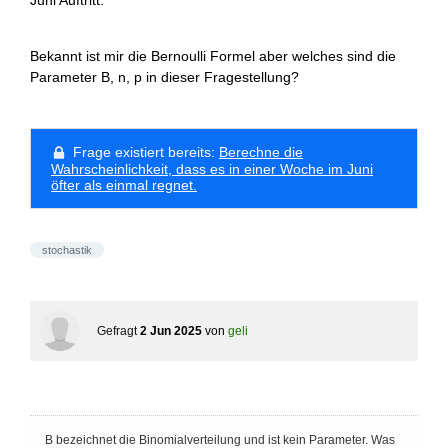
Juni Auftritt.
Bekannt ist mir die Bernoulli Formel aber welches sind die
Parameter B, n, p in dieser Fragestellung?
Frage existiert bereits:
Berechne die
Wahrscheinlichkeit, dass es in einer Woche im Juni
öfter als einmal regnet.
stochastik
Gefragt
2 Jun 2025
von
geli
B bezeichnet die Binomialverteilung und ist kein Parameter. Was