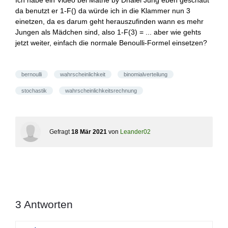
Ich habe ein Video bei Mathe by Dnaiel Jung eben geschaut
da benutzt er 1-F() da würde ich in die Klammer nun 3
einetzen, da es darum geht herauszufinden wann es mehr
Jungen als Mädchen sind, also 1-F(3) = ... aber wie gehts
jetzt weiter, einfach die normale Benoulli-Formel einsetzen?
bernoulli
wahrscheinlichkeit
binomialverteilung
stochastik
wahrscheinlichkeitsrechnung
Gefragt
18 Mär 2021
von
Leander02
3
Antworten