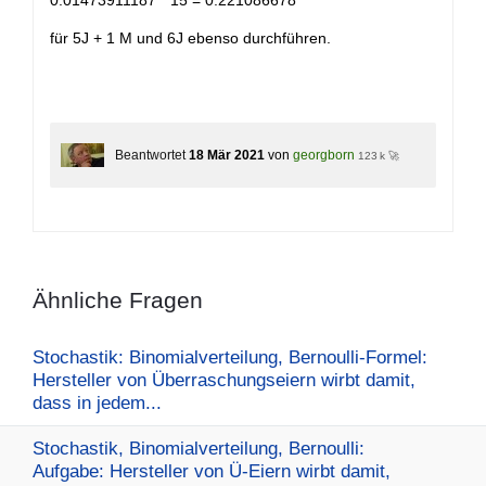
0.01473911187 * 15 = 0.221086678
für 5J + 1 M und 6J ebenso durchführen.
Beantwortet
18 Mär 2021
von
georgborn
123 k 🚀
Ähnliche Fragen
Stochastik: Binomialverteilung, Bernoulli-Formel:
Hersteller von Überraschungseiern wirbt damit,
dass in jedem...
Stochastik, Binomialverteilung, Bernoulli:
Aufgabe: Hersteller von Ü-Eiern wirbt damit,