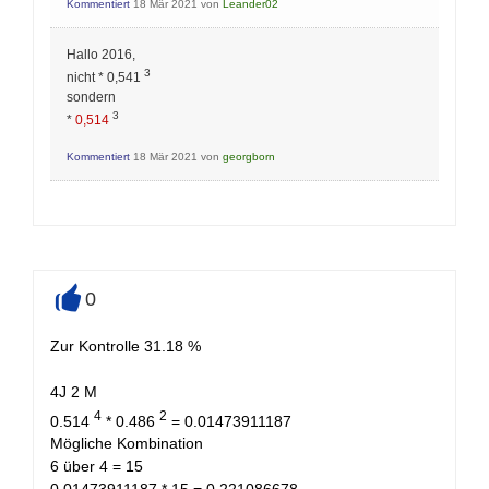
Kommentiert
18 Mär 2021
von
Leander02
Hallo 2016,
3
nicht * 0,541
sondern
3
*
0,514
Kommentiert
18 Mär 2021
von
georgborn
0
+
Zur Kontrolle 31.18 %
4J 2 M
4
2
0.514
* 0.486
= 0.01473911187
Mögliche Kombination
6 über 4 = 15