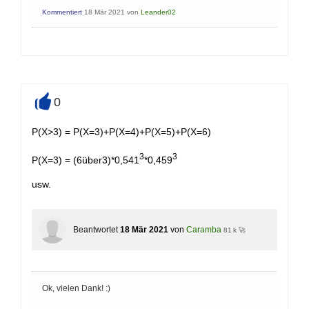
Kommentiert
18 Mär 2021
von
Leander02
0
+
P(X>3) = P(X=3)+P(X=4)+P(X=5)+P(X=6)
3
3
P(X=3) = (6über3)*0,541
*0,459
usw.
Beantwortet
18 Mär 2021
von
Caramba
81 k 🚀
Ok, vielen Dank! :)