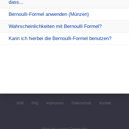
dass...
Bernoulli-Formel anwenden (Münzen)
Wahrscheinlichkeiten mit Bernoulli Formel?
Kann ich hierbei die Bernoulli-Formel benutzen?
AGB
FAQ
Impressum
Datenschutz
Kontakt