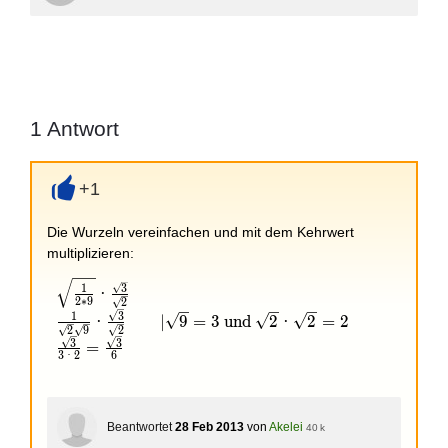
1
Antwort
+1
+
Die Wurzeln vereinfachen und mit dem Kehrwert
multiplizieren:
\begin{array} { l } { \sqrt { \frac { 1 } { 2 * 9 } } · \
3
1
·
2
∗
9
2
3
1
·
∣
9
=
3
und
2
·
2
=
2
2
9
2
3
3
=
3
·
2
6
Beantwortet
28 Feb 2013
von
Akelei
40 k