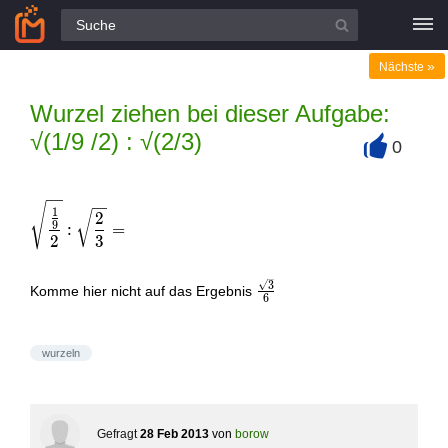
Alle Fragen
»
Nächste
Wurzel ziehen bei dieser Aufgabe:
√(1/9 /2) : √(2/3)
0
+
\sqrt { \frac{\frac { 1 } { 9 }}{2} } : \sqrt { \frac { 2 }
1
2
9
:
=
2
3
\frac{\sqrt{3}}
3
Komme hier nicht auf das Ergebnis
6
{6}
wurzeln
Gefragt
28 Feb 2013
von
borow