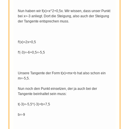
Nun haben wir f(x)=x^2+0,5x. Wir wissen, dass unser Punkt
bei x=-3 anliegt. Dort die Steigung, also auch der Steigung
der Tangente entsprechen muss.
f'(x)=2x+0,5
f'(-3)=-6+0,5=-5,5
Unsere Tangente der Form t(x)=mx+b hat also schon ein
m=-5,5.
Nun noch den Punkt einsetzen, der ja auch bei der
Tangente beinhaltet sein muss:
t(-3)=-5,5*(-3)+b=7,5
b=-9