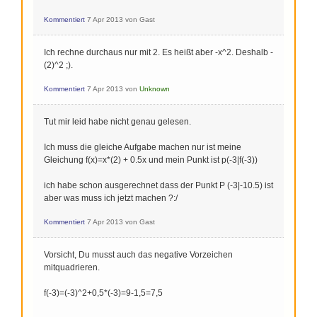
Kommentiert
7 Apr 2013
von
Gast
Ich rechne durchaus nur mit 2. Es heißt aber -x^2. Deshalb -
(2)^2 ;).
Kommentiert
7 Apr 2013
von
Unknown
Tut mir leid habe nicht genau gelesen.
Ich muss die gleiche Aufgabe machen nur ist meine
Gleichung f(x)=x*(2) + 0.5x und mein Punkt ist p(-3|f(-3))
ich habe schon ausgerechnet dass der Punkt P (-3|-10.5) ist
aber was muss ich jetzt machen ?:/
Kommentiert
7 Apr 2013
von
Gast
Vorsicht, Du musst auch das negative Vorzeichen
mitquadrieren.
f(-3)=(-3)^2+0,5*(-3)=9-1,5=7,5