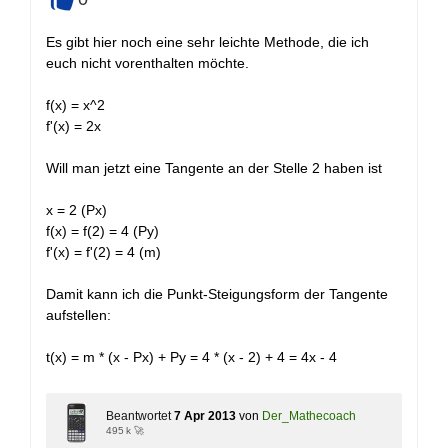
+
Es gibt hier noch eine sehr leichte Methode, die ich
euch nicht vorenthalten möchte.
f(x) = x^2
f'(x) = 2x
Will man jetzt eine Tangente an der Stelle 2 haben ist
x = 2 (Px)
f(x) = f(2) = 4 (Py)
f'(x) = f'(2) = 4 (m)
Damit kann ich die Punkt-Steigungsform der Tangente
aufstellen:
t(x) = m * (x - Px) + Py = 4 * (x - 2) + 4 = 4x - 4
Beantwortet
7 Apr 2013
von
Der_Mathecoach
495 k 🚀