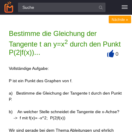
Alle Fragen
»
Nächste
Bestimme die Gleichung der
2
Tangente t an y=x
durch den Punkt
P(2|f(x))...
0
+
Vollständige Aufgabe:
P ist ein Punkt des Graphen von f.
a) Bestimme die Gleichung der Tangente t durch den Punkt
P.
b) An welcher Stelle schneidet die Tangente die x-Achse?
-> f mit f(x)= -x^2; P(2|f(x))
Wir sind gerade bei dem Thema Ableitungen und ehrlich