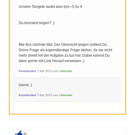
Unsere Tangete lautet also t(x)=-5,5x-9.
Du konntest folgen? ;)
Btw fürs nächste Mal: Der Übersicht wegen solltest Du
Deine Frage als eigenständige Frage stellen, da sie nicht
mehr direkt mit der Aufgabe zu tun hat. Dabei kannst Du
dann gerne mit Link hierauf verweisen ;).
Kommentiert
7 Apr 2013
von
Unknown
Gerne ;)
.
Kommentiert
7 Apr 2013
von
Unknown
0