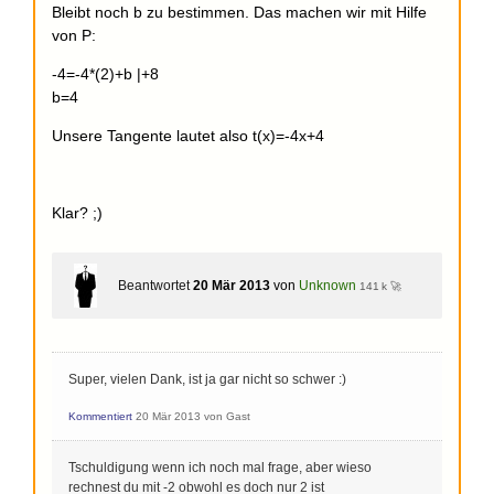
Bleibt noch b zu bestimmen. Das machen wir mit Hilfe
von P:
-4=-4*(2)+b |+8
b=4
Unsere Tangente lautet also t(x)=-4x+4
Klar? ;)
Beantwortet
20 Mär 2013
von
Unknown
141 k 🚀
Super, vielen Dank, ist ja gar nicht so schwer :)
Kommentiert
20 Mär 2013
von
Gast
Tschuldigung wenn ich noch mal frage, aber wieso
rechnest du mit -2 obwohl es doch nur 2 ist