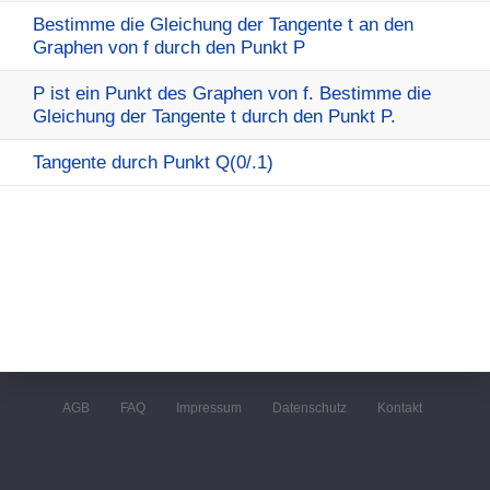
Bestimme die Gleichung der Tangente t an den
Graphen von f durch den Punkt P
P ist ein Punkt des Graphen von f. Bestimme die
Gleichung der Tangente t durch den Punkt P.
Tangente durch Punkt Q(0/.1)
AGB
FAQ
Impressum
Datenschutz
Kontakt