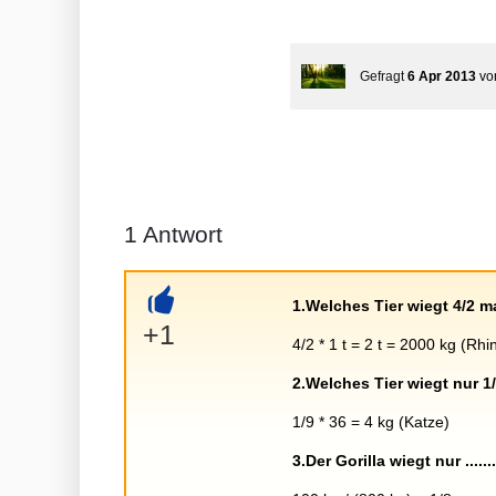
Gefragt
6 Apr 2013
v
1
Antwort
1.Welches Tier wiegt 4/2 m
+
+1
4/2 * 1 t = 2 t = 2000 kg (Rhi
2.Welches Tier wiegt nur 1
1/9 * 36 = 4 kg (Katze)
3.Der Gorilla wiegt nur ......