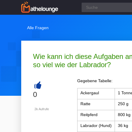
Alle Fragen
Wie kann ich diese Aufgaben am
so viel wie der Labrador?
Gegebene Tabelle:
+
0
Ackergaul
1 Tonn
Ratte
250 g
2k
Aufrufe
Reitpferd
800 kg
Labrador (Hund)
36 kg