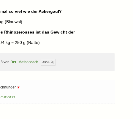
 mal so viel wie der Ackergaul?
kg (Blauwal)
es Rhinozerosses ist das Gewicht der
1/4 kg = 250 g (Ratte)
13
von
Der_Mathecoach
495 k 🚀
echnungen!
♥
ICHTIG123