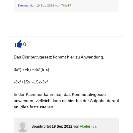
Kommentiert
19 Sep 2012
von
Thilo87
0
+
Das Disributivgesetz kommt hier zu Anwendung.
3x*(-x+5) =3x*(5-x)
-3x²+15x =15x-3x²
In der Klammer kann man das Kommutativgesetz
anwenden, vielleicht kam es hier bei der Aufgabe darauf
an ,dies festzustellen.
Beantwortet
19 Sep 2012
von
Akelei
40 k