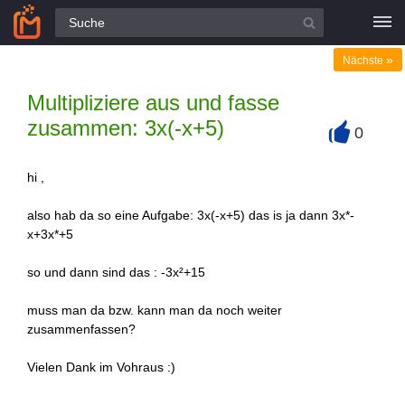
Alle Fragen
»
Nächste
Multipliziere aus und fasse
zusammen: 3x(-x+5)
0
+
hi ,
also hab da so eine Aufgabe: 3x(-x+5) das is ja dann 3x*-
x+3x*+5
so und dann sind das : -3x²+15
muss man da bzw. kann man da noch weiter
zusammenfassen?
Vielen Dank im Vohraus :)