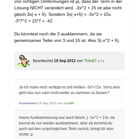
von richtigen Umformungen ist ja, dass der Term in der
Lösung NICHT verändert wird. -3x^2 + 15 ist alse nicht
gleich 3x(-x + 5). Sondern 3x(-x+5) = -3x^2 + 15x.
-3*7^2 + 15*7 = -42.
Du könntest noch die 3 ausklammern, da sie
gemeinsamer Teiler von 3 und 15 ist. Also 3(-x^2 + 5).
Beantwortet
19 Sep 2012
von
Thilo87
4,3 k
Ja ich habe mich vertippt es soll heißen -3x²+15x. Sorry also
geht das nun oder nicht weiter zu sammen zu fassen?
Kommentiert
19 Sep 2012
von
Leni99
meine Ausklammerung war auch falsch ;) -3x^2 + 15x, da
kannst du nur wieder ausklammern, aber da kommst du
auch auf den ursprünglichen Term zurück, bringt dir also
nichts :p