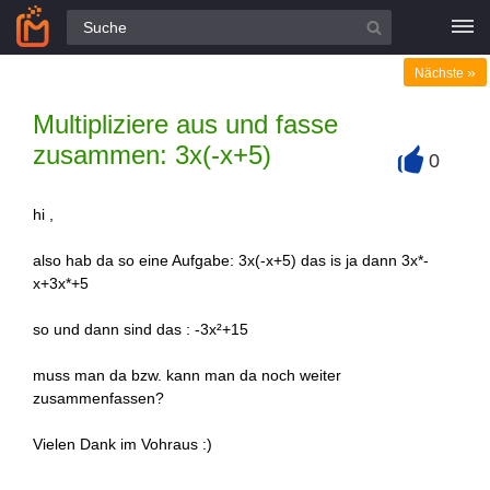
Alle Fragen
»
Nächste
Multipliziere aus und fasse
zusammen: 3x(-x+5)
0
+
hi ,
also hab da so eine Aufgabe: 3x(-x+5) das is ja dann 3x*-
x+3x*+5
so und dann sind das : -3x²+15
muss man da bzw. kann man da noch weiter
zusammenfassen?
Vielen Dank im Vohraus :)