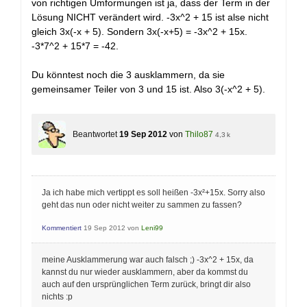
von richtigen Umformungen ist ja, dass der Term in der
Lösung NICHT verändert wird. -3x^2 + 15 ist alse nicht
gleich 3x(-x + 5). Sondern 3x(-x+5) = -3x^2 + 15x.
-3*7^2 + 15*7 = -42.
Du könntest noch die 3 ausklammern, da sie
gemeinsamer Teiler von 3 und 15 ist. Also 3(-x^2 + 5).
Beantwortet
19 Sep 2012
von
Thilo87
4,3 k
Ja ich habe mich vertippt es soll heißen -3x²+15x. Sorry also
geht das nun oder nicht weiter zu sammen zu fassen?
Kommentiert
19 Sep 2012
von
Leni99
meine Ausklammerung war auch falsch ;) -3x^2 + 15x, da
kannst du nur wieder ausklammern, aber da kommst du
auch auf den ursprünglichen Term zurück, bringt dir also
nichts :p