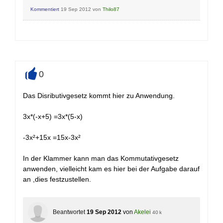
Kommentiert
19 Sep 2012
von
Thilo87
0
+
Das Disributivgesetz kommt hier zu Anwendung.
3x*(-x+5) =3x*(5-x)
-3x²+15x =15x-3x²
In der Klammer kann man das Kommutativgesetz
anwenden, vielleicht kam es hier bei der Aufgabe darauf
an ,dies festzustellen.
Beantwortet
19 Sep 2012
von
Akelei
40 k