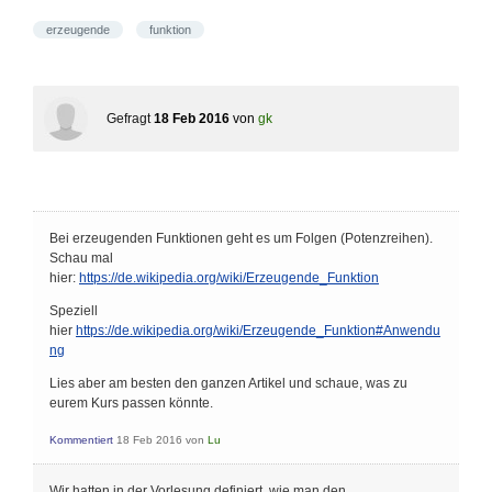
erzeugende
funktion
Gefragt
18 Feb 2016
von
gk
Bei erzeugenden Funktionen geht es um Folgen (Potenzreihen).
Schau mal
hier:
https://de.wikipedia.org/wiki/Erzeugende_Funktion
Speziell
hier
https://de.wikipedia.org/wiki/Erzeugende_Funktion#Anwendu
ng
Lies aber am besten den ganzen Artikel und schaue, was zu
eurem Kurs passen könnte.
Kommentiert
18 Feb 2016
von
Lu
Wir hatten in der Vorlesung definiert, wie man den