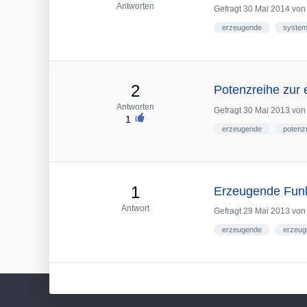
Antworten
Gefragt
30 Mai 2014
vo
erzeugende
syste
2
Potenzreihe zur 
Antworten
Gefragt
30 Mai 2013
vo
1
erzeugende
potenz
1
Erzeugende Funk
Antwort
Gefragt
29 Mai 2013
vo
erzeugende
erzeug