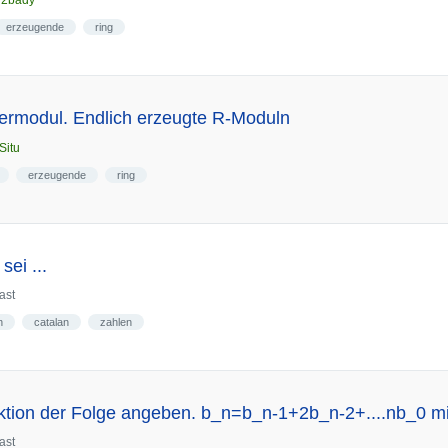
n
2bady
erzeugende
ring
termodul. Endlich erzeugte R-Moduln
Situ
erzeugende
ring
sei ...
ast
n
catalan
zahlen
tion der Folge angeben. b_n=b_n-1+2b_n-2+....nb_0 m
ast