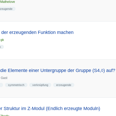
n
Mathelove
rzeugende
t der erzeugenden Funktion machen
n
gk
n
 die Elemente einer Untergruppe der Gruppe (S4,◊) auf?
n
Gast
symmetrisch
verknüpfung
erzeugende
 Struktur im Z-Modul (Endlich erzeugte Moduln)