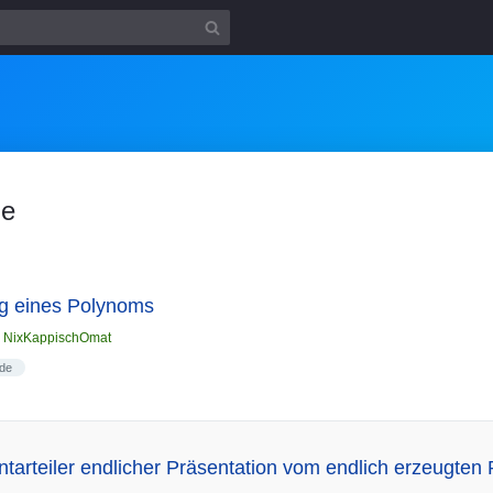
de
ng eines Polynoms
n
NixKappischOmat
de
arteiler endlicher Präsentation vom endlich erzeugten