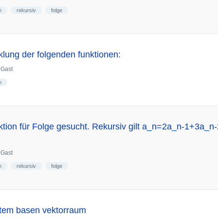
n
rekursiv
folge
klung der folgenden funktionen:
n
Gast
n
ion für Folge gesucht. Rekursiv gilt a_n=2a_n-1+3a_n-
n
Gast
n
rekursiv
folge
tem basen vektorraum