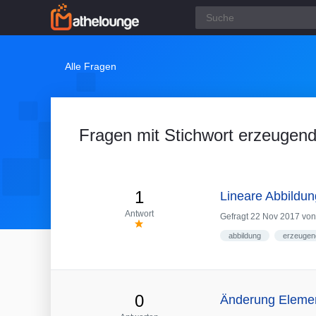
Alle Fragen
Fragen mit Stichwort erzeugen
1
Lineare Abbildu
Antwort
Gefragt
22 Nov 2017
vo
abbildung
erzeugen
0
Änderung Element