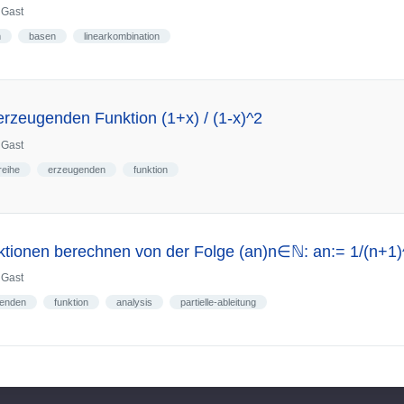
n
Gast
m
basen
linearkombination
erzeugenden Funktion (1+x) / (1-x)^2
n
Gast
reihe
erzeugenden
funktion
tionen berechnen von der Folge (an)n∈ℕ: an:= 1/(n+1)
n
Gast
enden
funktion
analysis
partielle-ableitung