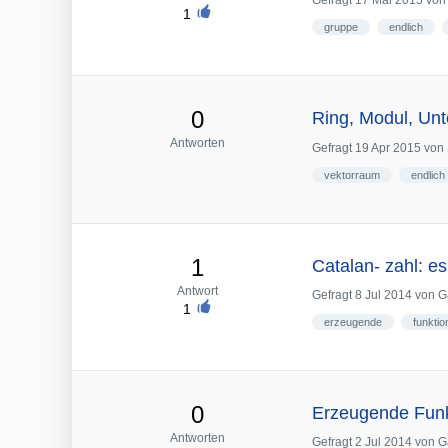
Gefragt
17 Mai 2015
vo
1
gruppe
endlich
0
Ring, Modul, Un
Antworten
Gefragt
19 Apr 2015
von
vektorraum
endlich
1
Catalan- zahl: es 
Antwort
Gefragt
8 Jul 2014
von
G
1
erzeugende
funktio
0
Erzeugende Funk
Antworten
Gefragt
2 Jul 2014
von
G