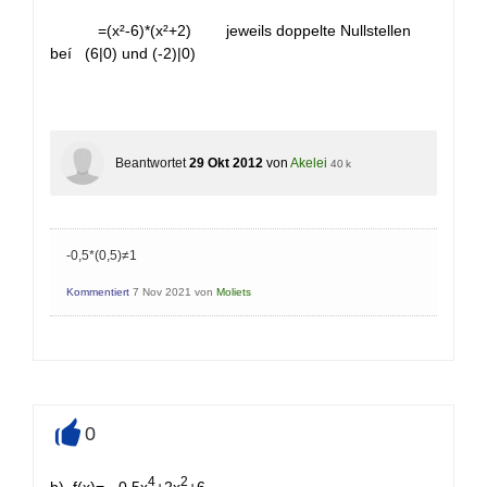
=(x²-6)*(x²+2) jeweils doppelte Nullstellen
beí (6|0) und (-2)|0)
Beantwortet
29 Okt 2012
von
Akelei
40 k
-0,5*(0,5)≠1
Kommentiert
7 Nov 2021
von
Moliets
0
+
4
2
b) f(x)= -0,5x
+2x
+6