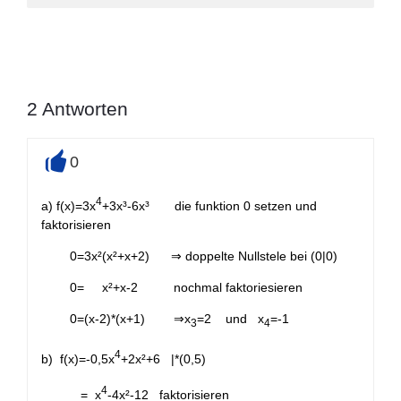
2
Antworten
0
+
4
a) f(x)=3x
+3x³-6x³ die funktion 0 setzen und
faktorisieren
0=3x²(x²+x+2) ⇒ doppelte Nullstele bei (0|0)
0= x²+x-2 nochmal faktoriesieren
0=(x-2)*(x+1) ⇒x
=2 und x
=-1
3
4
4
b) f(x)=-0,5x
+2x²+6 |*(0,5)
4
= x
-4x²-12 faktorisieren