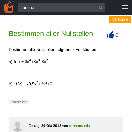
Alle Fragen
»
Nächste
Bestimmen aller Nullstellen
0
+
Bestimme alle Nullstellen folgender Funktionen:
4
3
2
a) f(x) = 3x
+3x
-6x
4
2
b) f(x)= -0,5x
+2x
+6
nullstellen
Gefragt
29 Okt 2012
von
sonnenseele