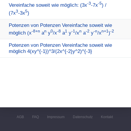
-3
-5
Vereinfache soweit wie möglich: (3x
-7x
) /
3
5
(7x
-3x
)
Potenzen von Potenzen Vereinfache soweit wie
-8+n
n
0
-8
1
-1
n
-2
-n
n+1
-2
möglich (x
a
y
/x
a
y
/x
a
y
/x
)
Potenzen von Potenzen Vereinfache soweit wie
möglich 4(xy^{-1})^3/(2x^{-2}y^2)^{-3}
AGB
FAQ
Impressum
Datenschutz
Kontakt