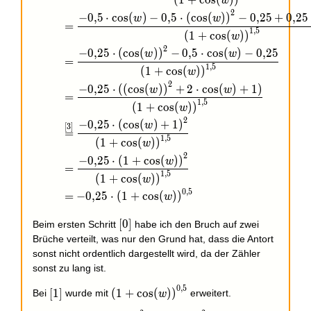
(
1
+
c
o
s
(
)
)
w
2
−
0
,
5
⋅
c
o
s
(
)
−
0
,
5
⋅
(
c
o
s
(
)
)
−
0
,
2
5
+
0
,
2
5
w
w
=
1
,
5
(
1
+
c
o
s
(
)
)
w
2
−
0
,
2
5
⋅
(
c
o
s
(
)
)
−
0
,
5
⋅
c
o
s
(
)
−
0
,
2
5
w
w
=
1
,
5
(
1
+
c
o
s
(
)
)
w
2
−
0
,
2
5
⋅
(
(
c
o
s
(
)
)
+
2
⋅
c
o
s
(
)
+
1
)
w
w
=
1
,
5
(
1
+
c
o
s
(
)
)
w
2
−
0
,
2
5
⋅
(
c
o
s
(
)
+
1
)
w
[
3
]
=
1
,
5
(
1
+
c
o
s
(
)
)
w
2
−
0
,
2
5
⋅
(
1
+
c
o
s
(
)
)
w
=
1
,
5
(
1
+
c
o
s
(
)
)
w
0
,
5
=
−
0
,
2
5
⋅
(
1
+
c
o
s
(
)
)
w
[0]
[
0
]
Beim ersten Schritt
habe ich den Bruch auf zwei
Brüche verteilt, was nur den Grund hat, dass die Antort
sonst nicht ordentlich dargestellt wird, da der Zähler
sonst zu lang ist.
0
,
5
[1]
{(1+\cos(w))}^{0{,}5}
[
1
]
(
1
+
c
o
s
(
)
)
Bei
wurde mit
erweitert.
w