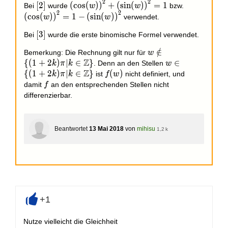
2
2
[2]
{(\cos(w))}^2+
{(\cos(w)
[
2
]
(
c
o
s
(
)
)
+
(
s
i
n
(
)
)
=
1
Bei
wurde
bzw.
w
w
2
2
{(\sin(w))}^2
= 1 -
(
c
o
s
(
)
)
=
1
−
(
s
i
n
(
)
)
verwendet.
w
w
= 1
{(\sin(w))
[3]
[
3
]
Bei
wurde die erste binomische Formel verwendet.
w\notin\left\lbrace
∈
/
Bemerkung: Die Rechnung gilt nur für
w
Z
{
(
1
+
2
)
∣
∈
}
w\in\left\lbra
∈
. Denn an den Stellen
k
π
k
w
Z
{
(
1
+
2
)
∣
∈
}
f(w)
(
)
ist
nicht definiert, und
k
π
k
f
w
f
damit
an den entsprechenden Stellen nicht
f
differenzierbar.
Beantwortet
13 Mai 2018
von
mihisu
1,2 k
+1
+
Nutze vielleicht die Gleichheit