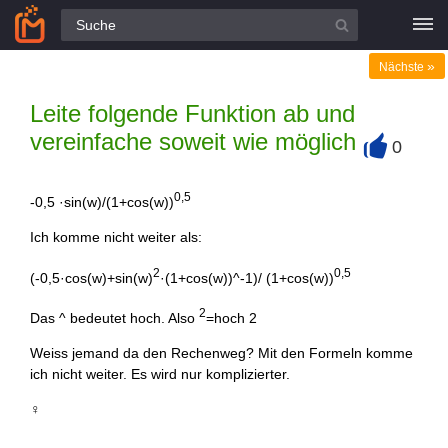
Alle Fragen
»
Nächste
Leite folgende Funktion ab und
vereinfache soweit wie möglich
0
+
0,5
-0,5 ·sin(w)/(1+cos(w))
Ich komme nicht weiter als:
2
0,5
(-0,5·cos(w)+sin(w)
·(1+cos(w))^-1)/ (1+cos(w))
2
Das ^ bedeutet hoch. Also
=hoch 2
Weiss jemand da den Rechenweg? Mit den Formeln komme
ich nicht weiter. Es wird nur komplizierter.
‍♀️