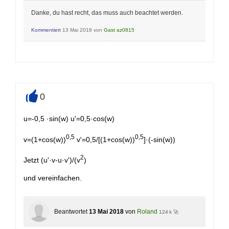
Danke, du hast recht, das muss auch beachtet werden.
Kommentiert
13 Mai 2018
von
Gast az0815
0
+
u=-0,5 ·sin(w) u'=0,5·cos(w)
0,5
0,5
v=(1+cos(w))
v'=0,5/[(1+cos(w))
]·(-sin(w))
2
Jetzt (u'·v-u·v')/(v
)
und vereinfachen.
Beantwortet
13 Mai 2018
von
Roland
124 k 🚀