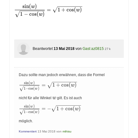
s
i
n
(
)
w
\dfrac{\sin(w)}{\sqrt{1-\cos(w)}} = \sqrt{1+\cos
=
1
+
c
o
s
(
)
w
1
−
c
o
s
(
)
w
Beantwortet
13 Mai 2018
von
Gast az0815
27 k
Dazu sollte man jedoch erwähnen, dass die Formel
s
i
n
(
)
w
\frac{\sin(w)}{\sqrt{1-
=
1
+
c
o
s
(
)
w
1
−
c
o
s
(
)
\cos(w)}}=\sqrt{1+\cos(w)}
w
w
w
nicht für alle Winkel
gilt. Es ist auch
s
i
n
(
)
w
\frac{\sin(w)}
=
−
1
+
c
o
s
(
)
w
1
−
c
o
s
(
)
{\sqrt{1-
w
\cos(w)}}=-
möglich.
\sqrt{1+\cos(w)}
Kommentiert
13 Mai 2018
von
mihisu