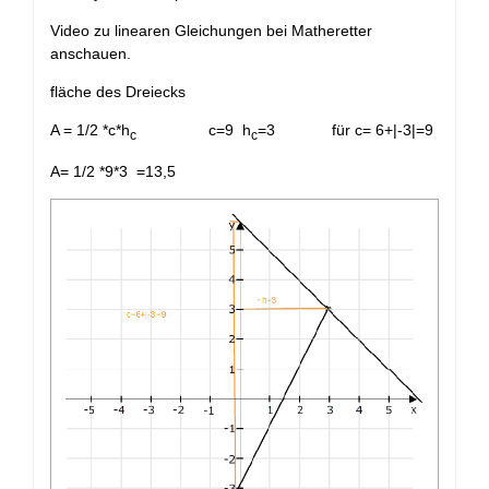
Video zu linearen Gleichungen bei Matheretter
anschauen.
fläche des Dreiecks
A = 1/2 *c*h
c=9 h
=3 für c= 6+|-3|=9
c
c
A= 1/2 *9*3 =13,5