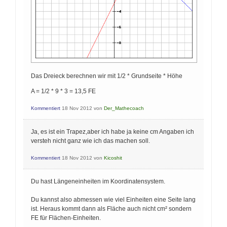
Das Dreieck berechnen wir mit 1/2 * Grundseite * Höhe
A = 1/2 * 9 * 3 = 13,5 FE
Kommentiert
18 Nov 2012
von
Der_Mathecoach
Ja, es ist ein Trapez,aber ich habe ja keine cm Angaben ich
versteh nicht ganz wie ich das machen soll.
Kommentiert
18 Nov 2012
von
Kicoshit
Du hast Längeneinheiten im Koordinatensystem.
Du kannst also abmessen wie viel Einheiten eine Seite lang
ist. Heraus kommt dann als Fläche auch nicht cm² sondern
FE für Flächen-Einheiten.