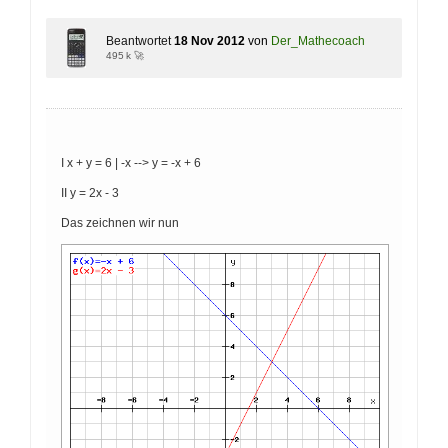
Beantwortet
18 Nov 2012
von
Der_Mathecoach
495 k 🚀
I x + y = 6 | -x --> y = -x + 6
II y = 2x - 3
Das zeichnen wir nun