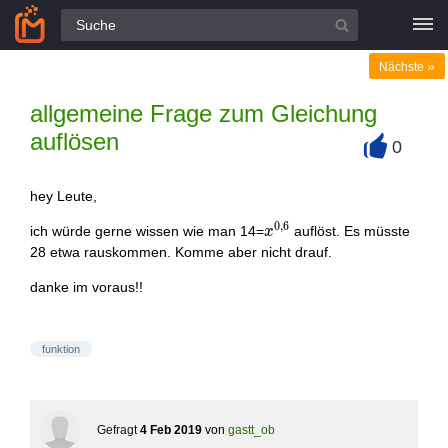
Alle Fragen
»
Nächste
allgemeine Frage zum Gleichung
auflösen
0
+
hey Leute,
0
,
6
x^{0,6}
ich würde gerne wissen wie man 14=
auflöst. Es müsste
x
28 etwa rauskommen. Komme aber nicht drauf.
danke im voraus!!
funktion
Gefragt
4 Feb 2019
von
gastt_ob