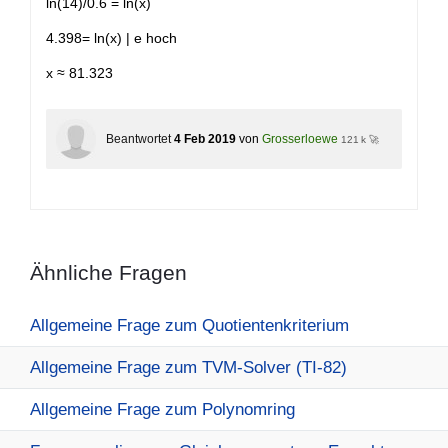
ln(14)/0.6 = ln(x)
4.398= ln(x) | e hoch
x ≈ 81.323
Beantwortet
4 Feb 2019
von
Grosserloewe
121 k 🚀
Ähnliche Fragen
Allgemeine Frage zum Quotientenkriterium
Allgemeine Frage zum TVM-Solver (TI-82)
Allgemeine Frage zum Polynomring