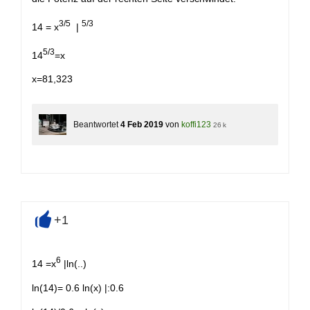
3/5
5/3
14 = x
|
5/3
14
=x
x=81,323
Beantwortet
4 Feb 2019
von
koffi123
26 k
+1
+
6
14 =x
|ln(..)
ln(14)= 0.6 ln(x) |:0.6