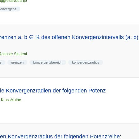
aggressivebanjo
konvergenz
renzen a, b ∈ ℝ des offenen Konvergenzintervalls (a, b)
Ratloser Student
z
grenzen
konvergenzbereich
konvergenzradius
ie Konvergenzradien der folgenden Potenz
n
KrassMathe
en Konvergenzradius der folgenden Potenzreihe: