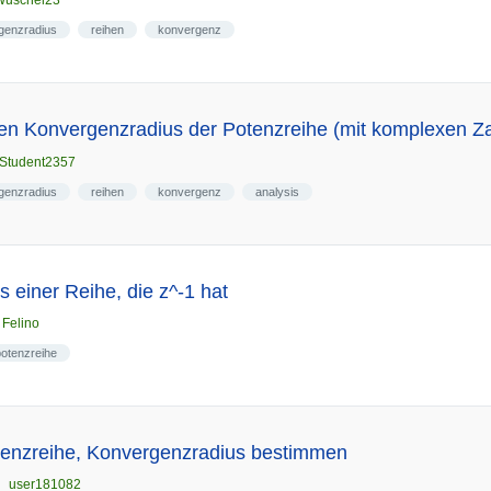
Wuschel23
genzradius
reihen
konvergenz
en Konvergenzradius der Potenzreihe (mit komplexen Z
Student2357
genzradius
reihen
konvergenz
analysis
 einer Reihe, die z^-1 hat
n
Felino
potenzreihe
otenzreihe, Konvergenzradius bestimmen
n
_user181082