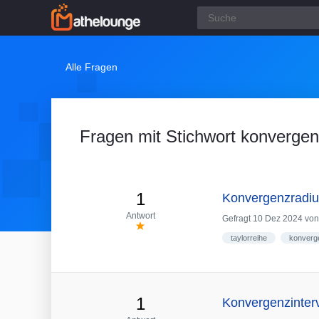
Alle Fragen
Fragen mit Stichwort konvergen
1
Konvergenzradius
Antwort
Gefragt
10 Dez 2024
vo
taylorreihe
konverg
1
Konvergenzinterv