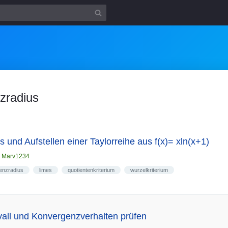
zradius
 und Aufstellen einer Taylorreihe aus f(x)= xln(x+1)
n
Marv1234
enzradius
limes
quotientenkriterium
wurzelkriterium
all und Konvergenzverhalten prüfen