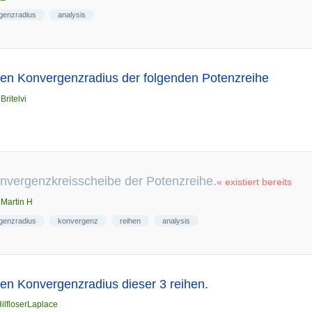
genzradius
analysis
en Konvergenzradius der folgenden Potenzreihe
n
Britelvi
nvergenzkreisscheibe der Potenzreihe.
« existiert bereits
n
Martin H
genzradius
konvergenz
reihen
analysis
en Konvergenzradius dieser 3 reihen.
ilfloserLaplace