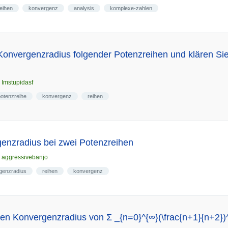
eihen
konvergenz
analysis
komplexe-zahlen
onvergenzradius folgender Potenzreihen und klären Si
n
Imstupidasf
potenzreihe
konvergenz
reihen
enzradius bei zwei Potenzreihen
n
aggressivebanjo
genzradius
reihen
konvergenz
n Konvergenzradius von Σ _{n=0}^{∞}(\frac{n+1}{n+2})^