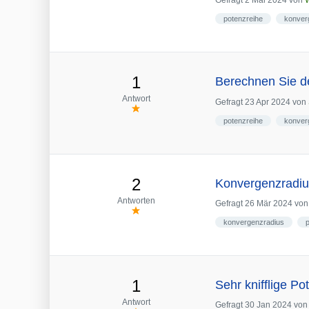
Gefragt
2 Mai 2024
von
potenzreihe
konver
1
Berechnen Sie d
Antwort
Gefragt
23 Apr 2024
von
potenzreihe
konver
2
Konvergenzradius
Antworten
Gefragt
26 Mär 2024
vo
konvergenzradius
1
Sehr knifflige P
Antwort
Gefragt
30 Jan 2024
vo