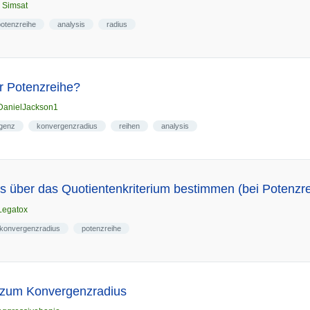
n
Simsat
potenzreihe
analysis
radius
r Potenzreihe?
DanielJackson1
genz
konvergenzradius
reihen
analysis
 über das Quotientenkriterium bestimmen (bei Potenzr
Legatox
konvergenzradius
potenzreihe
 zum Konvergenzradius