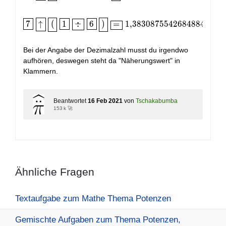
\boxed{7}\;\boxed{\uparrow}\;\boxed{(}\;\boxed
7
↑
(
1
÷
6
)
=
1
,
3
8
3
0
8
7
5
5
4
2
6
8
4
8
8
4
9
2
6
4
Bei der Angabe der Dezimalzahl musst du irgendwo
aufhören, deswegen steht da "Näherungswert" in
Klammern.
Beantwortet
16 Feb 2021
von
Tschakabumba
153 k 🚀
Ähnliche Fragen
Textaufgabe zum Mathe Thema Potenzen
Gemischte Aufgaben zum Thema Potenzen,