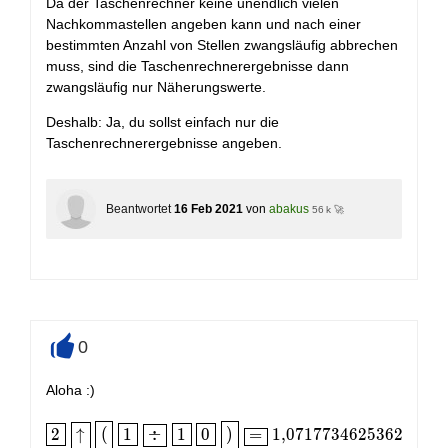
Da der Taschenrechner keine unendlich vielen
Nachkommastellen angeben kann und nach einer
bestimmten Anzahl von Stellen zwangsläufig abbrechen
muss, sind die Taschenrechnerergebnisse dann
zwangsläufig nur Näherungswerte.
Deshalb: Ja, du sollst einfach nur die
Taschenrechnerergebnisse angeben.
Beantwortet
16 Feb 2021
von
abakus
56 k 🚀
0
+
Aloha :)
\boxed{2}\;\boxed{\uparrow}\;\boxed{(}\;\boxed
2
↑
(
1
÷
1
0
)
=
1
,
0
7
1
7
7
3
4
6
2
5
3
6
2
9
3
1
6