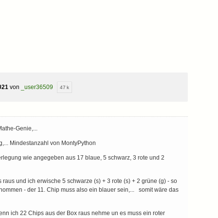
021
von
_user36509
47 k
Mathe-Genie,...
g,... Mindestanzahl von MontyPython
rlegung wie angegeben aus 17 blaue, 5 schwarz, 3 rote und 2
raus und ich erwische 5 schwarze (s) + 3 rote (s) + 2 grüne (g) - so
nommen - der 11. Chip muss also ein blauer sein,... somit wäre das
wenn ich 22 Chips aus der Box raus nehme un es muss ein roter