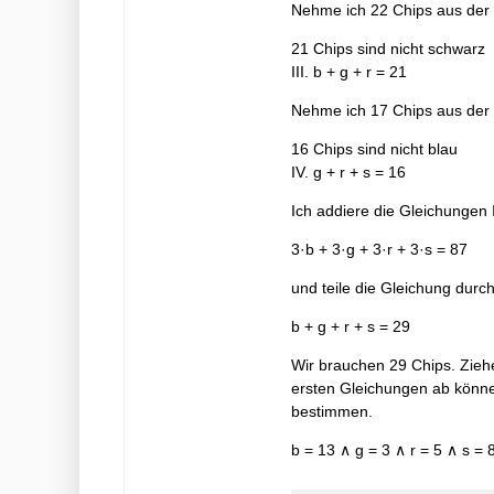
Nehme ich 22 Chips aus der B
21 Chips sind nicht schwarz
III. b + g + r = 21
Nehme ich 17 Chips aus der B
16 Chips sind nicht blau
IV. g + r + s = 16
Ich addiere die Gleichungen
3·b + 3·g + 3·r + 3·s = 87
und teile die Gleichung durch
b + g + r + s = 29
Wir brauchen 29 Chips. Ziehe
ersten Gleichungen ab könne
bestimmen.
b = 13 ∧ g = 3 ∧ r = 5 ∧ s = 