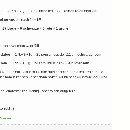
und die 5 s + 2 g → somit habe ich leider keinen roten erwischt
einer Ansicht nach falsch!!
 17 blaue + 6 schwarze + 3 rote + 1 grüne
auen erwischen → erfüllt
 dabei → 17b+3r+1g = 21 somit muss der 22. ein schwarzer sein
ei sein → 17b+6s+1g = 24 somt muss der 25. ein roter sein
ss dabei sein → klar muss alle raus nehmen damit ich den hab -->
ler haben können - aber dann hätten wir nicht gewusst wie viel r und
 Mindestanzahl richtig - aber falsch aufgeteilt,...
orrekt ;-)
Bumbers