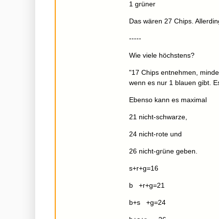
1 grüner
Das wären 27 Chips. Allerdin
-----
Wie viele höchstens?
"17 Chips entnehmen, mindes
wenn es nur 1 blauen gibt. E
Ebenso kann es maximal
21 nicht-schwarze,
24 nicht-rote und
26 nicht-grüne geben.
s+r+g=16
b +r+g=21
b+s +g=24