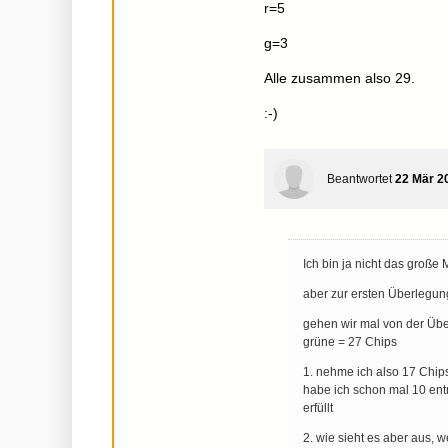
r=5
g=3
Alle zusammen also 29.
:-)
Beantwortet
22 Mär 2
Ich bin ja nicht das große 
aber zur ersten Überlegun
gehen wir mal von der Übe
grüne = 27 Chips
1. nehme ich also 17 Chips 
habe ich schon mal 10 ent
erfüllt
2. wie sieht es aber aus, 