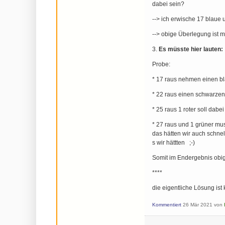
dabei sein?
--> ich erwische 17 blaue 
--> obige Überlegung ist m
3.
Es müsste hier lauten:
Probe:
* 17 raus nehmen einen bl
* 22 raus einen schwarzen
* 25 raus 1 roter soll dab
* 27 raus und 1 grüner mu
das hätten wir auch schnel
s wir hättten ;-)
Somit im Endergebnis obiges
****
die eigentliche Lösung ist k
Kommentiert
26 Mär 2021
von