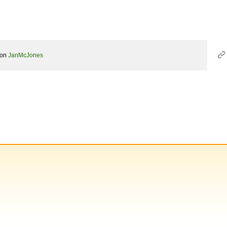
von
JanMcJones