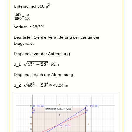
2
Unterschied 360m
3
6
0
x
\frac{360}
\frac{x}
=
1
2
6
0
1
0
0
{1260}
{100}
Verlust: ≈ 28,7%
Beurteilen Sie die Veränderung der Länge der
Diagonale:
Diagonale vor der Abtrennung:
\sqrt{45^2+28^2}
2
2
4
5
+
2
8
d_1=
=53m
Diagonale nach der Abtrennung:
\sqrt{45^2+20^2}
2
2
4
5
+
2
0
d_2=
≈ 49,24 m