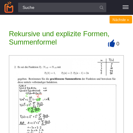
Alle Fragen
»
Nächste
Rekursive und explizite Formen,
Summenformel
0
+