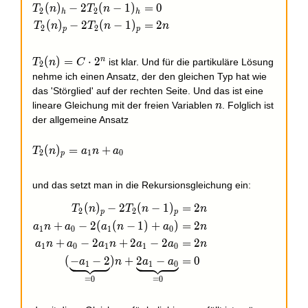
(
)
−
2
(
−
1
)
=
0
\begin{aligned} T_2(n)_h - 2 T_2(n-1)_h &= 0 \\ T_
T
n
T
n
2
2
h
h
(
)
−
2
(
−
1
)
=
2
T
n
T
n
n
2
2
p
p
n
T_2(n)
(
)
=
⋅
2
ist klar. Und für die partikuläre Lösung
T
n
C
2
= C
nehme ich einen Ansatz, der den gleichen Typ hat wie
\cdot
das 'Störglied' auf der rechten Seite. Und das ist eine
2^n
n
lineare Gleichung mit der freien Variablen
. Folglich ist
n
der allgemeine Ansatz
T_2(n)_p= a_1 n + a_0
(
)
=
+
T
n
a
n
a
2
1
0
p
und das setzt man in die Rekursionsgleichung ein:
(
)
−
2
(
−
1
)
=
2
\begin{aligned} T_2(n)_p - 2 T_2(n-1)_p &= 2n \\ 
T
n
T
n
n
2
2
p
p
+
−
2
(
(
−
1
)
+
)
=
2
a
n
a
a
n
a
n
1
0
1
0
+
−
2
+
2
−
2
=
2
a
n
a
a
n
a
a
n
1
0
1
1
0
(
−
−
2
)
+
2
−
=
0
a
n
a
a
1
1
0
=
0
=
0