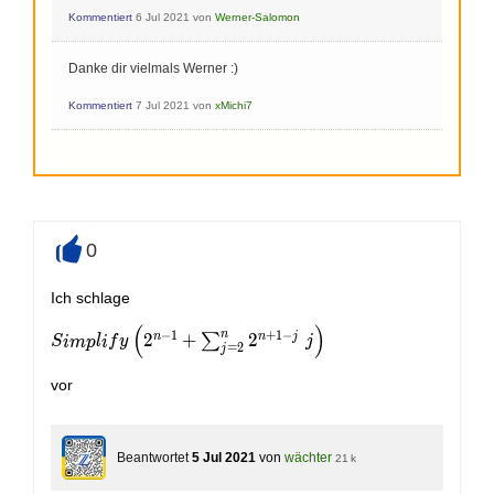
Kommentiert
6 Jul 2021
von
Werner-Salomon
Danke dir vielmals Werner :)
Kommentiert
7 Jul 2021
von
xMichi7
0
+
Ich schlage
(
)
Simplify \left(2^{n -
n
−
1
+
1
−
n
n
j
2
+
2
∑
S
i
m
p
l
i
f
y
j
=
2
j
1} +
\sum_{j=2}^{n}2^{n
vor
+ 1 - j} \; j \right)
Beantwortet
5 Jul 2021
von
wächter
21 k