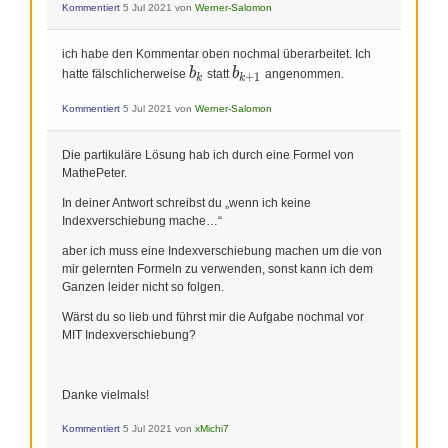
Kommentiert
5 Jul 2021
von
Werner-Salomon
ich habe den Kommentar oben nochmal überarbeitet. Ich
b_k
b_{k+1}
b
b
hatte fälschlicherweise
statt
angenommen.
+
1
k
k
Kommentiert
5 Jul 2021
von
Werner-Salomon
Die partikuläre Lösung hab ich durch eine Formel von
MathePeter.
In deiner Antwort schreibst du „wenn ich keine
Indexverschiebung mache…“
aber ich muss eine Indexverschiebung machen um die von
mir gelernten Formeln zu verwenden, sonst kann ich dem
Ganzen leider nicht so folgen.
Wärst du so lieb und führst mir die Aufgabe nochmal vor
MIT Indexverschiebung?
Danke vielmals!
Kommentiert
5 Jul 2021
von
xMichi7