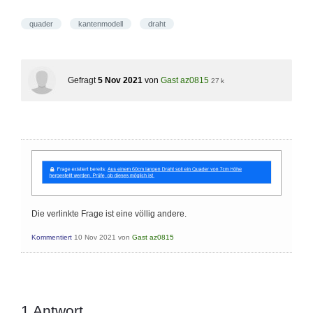
quader
kantenmodell
draht
Gefragt
5 Nov 2021
von
Gast az0815
27 k
Die verlinkte Frage ist eine völlig andere.
Kommentiert
10 Nov 2021
von
Gast az0815
1
Antwort