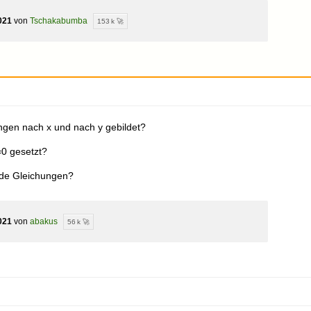
021
von
Tschakabumba
153 k 🚀
ungen nach x und nach y gebildet?
=0 gesetzt?
eide Gleichungen?
021
von
abakus
56 k 🚀