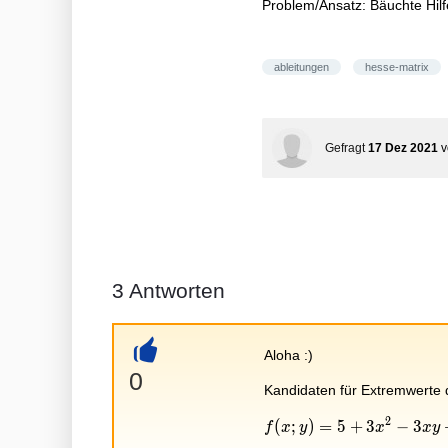
Problem/Ansatz: Bäuchte Hil
ableitungen
hesse-matrix
Gefragt
17 Dez 2021
3
Antworten
Aloha :)
+
0
Kandidaten für Extremwerte 
2
f(x;y)=5+3x^2-3xy+2y
(
;
)
=
5
+
3
−
3
f
x
y
x
x
y