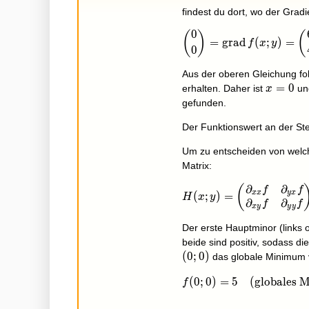
findest du dort, wo der Grad
0
(
)
(
\binom{0}{0}=\operato
=
g
r
a
d
(
;
)
=
f
x
y
0
Aus der oberen Gleichung fo
x=0
=
0
erhalten. Daher ist
u
x
gefunden.
Der Funktionswert an der Ste
Um zu entscheiden von welche
Matrix:
∂
∂
(
H(x;y)=\begin{pmatrix}
f
f
x
x
y
x
(
;
)
=
H
x
y
∂
∂
f
f
x
y
y
y
Der erste Hauptminor (links 
beide sind positiv, sodass die
(
0
;
0
)
das globale Minimum 
f(0;0)=5\quad\text{(g
(
0
;
0
)
=
5
(globales 
f