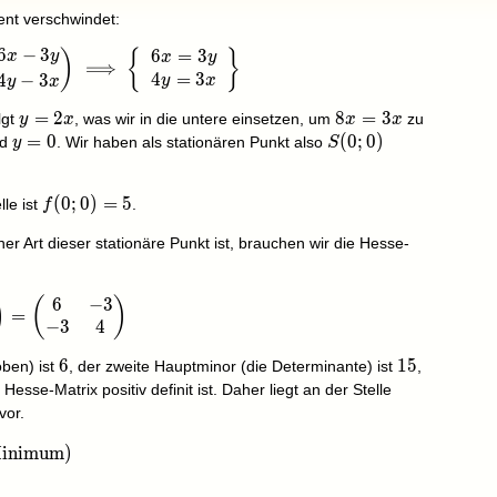
ient verschwindet:
6
−
3
6
=
3
)
{
}
x
y
rname{grad}f(x;y)=\binom{6x-3y}{4y-3x}\implies\left\
x
y
⟹
4
=
3
4
−
3
y
x
y
x
y=2x
=
2
8x=3x
8
=
3
lgt
, was wir in die untere einsetzen, um
zu
y
x
x
x
y=0
=
0
S(0;0)
(
0
;
0
)
nd
. Wir haben als stationären Punkt also
y
S
f(0;0)=5
(
0
;
0
)
=
5
lle ist
.
f
r Art dieser stationäre Punkt ist, brauchen wir die Hesse-
6
−
3
)
(
)
\partial_{xx}f & \partial_{yx}f\\\partial_{xy}f & \part
=
−
3
4
6
6
15
1
5
oben) ist
, der zweite Hauptminor (die Determinante) ist
,
(0;0)
 Hesse-Matrix positiv definit ist. Daher liegt an der Stelle
vor.
lobales Minimum)}
Minimum)