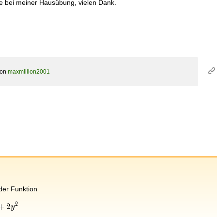
fe bei meiner Hausübung, vielen Dank.
von
maxmillion2001
der Funktion
2
^2
+
2
y