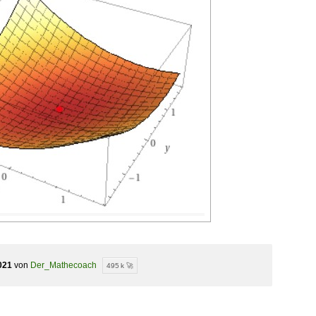
021
von
Der_Mathecoach
495 k 🚀