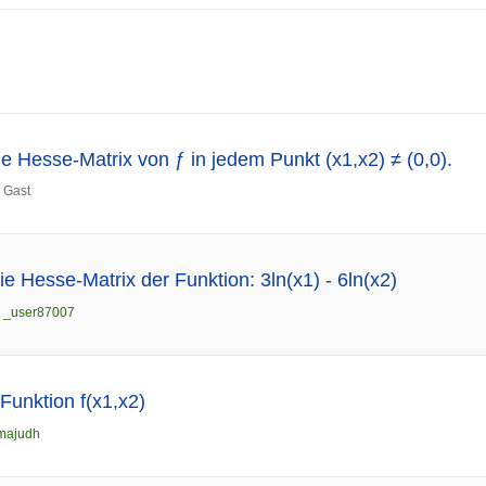
e Hesse-Matrix von ƒ in jedem Punkt (x1,x2) ≠ (0,0).
n
Gast
e Hesse-Matrix der Funktion: 3ln(x1) - 6ln(x2)
n
_user87007
Funktion f(x1,x2)
majudh