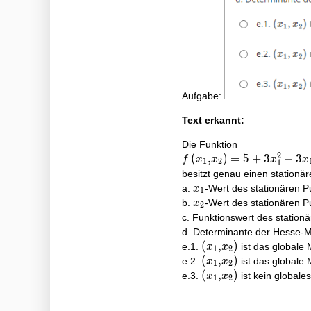
Aufgabe:
Text erkannt:
Die Funktion
2
f\left(x_{1},
(
,
)
=
5
+
3
−
3
f
x
x
x
x
1
2
1
x_{2}\right)=5+3
besitzt genau einen stationä
x_{1}^{2}-3
x_{1}
a.
-Wert des stationären P
x
1
x_{1} x_{2}+2
x_{2}
b.
-Wert des stationären P
x
2
x_{2}^{2}
c. Funktionswert des station
d. Determinante der Hesse-Ma
\left(x_{1},
(
,
)
e.1.
ist das globale
x
x
1
2
x_{2}\right)
\left(x_{1},
(
,
)
e.2.
ist das globale
x
x
1
2
x_{2}\right)
\left(x_{1},
(
,
)
e.3.
ist kein global
x
x
1
2
x_{2}\right)