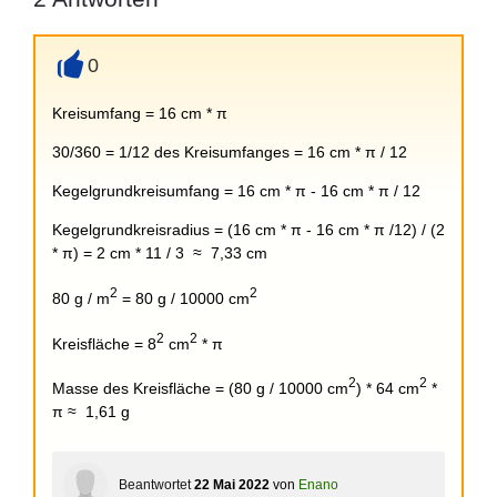
0
+
Kreisumfang = 16 cm * π
30/360 = 1/12 des Kreisumfanges = 16 cm * π / 12
Kegelgrundkreisumfang = 16 cm * π - 16 cm * π / 12
Kegelgrundkreisradius = (16 cm * π - 16 cm * π /12) / (2
* π) = 2 cm * 11 / 3 ≈ 7,33 cm
2
2
80 g / m
= 80 g / 10000 cm
2
2
Kreisfläche = 8
cm
* π
2
2
Masse des Kreisfläche = (80 g / 10000 cm
) * 64 cm
*
π ≈ 1,61 g
Beantwortet
22 Mai 2022
von
Enano