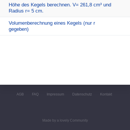
Höhe des Kegels berechnen. V= 261,8 cm³ und
Radius r= 5 cm.
Volumenberechnung eines Kegels (nur r
gegeben)
AGB
FAQ
Impressum
Datenschutz
Kontakt
Made by a lovely Community