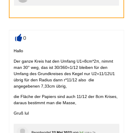
0
+
Hallo
Der ganze Kreis hat den Umfang U1=8cm*2π, nimmt
man 30° weg, das ist 30/360=1/12 bleiben für den
Umfang des Grundkreises des Kegel nur U2=11/12U1
übrig für den Radius dann r*11/12 also die
angegebenen 7,33cm übrig,
die Fläche der Papiers sind auch 11/12 der 8cm Krises,
daraus bestimmt man die Masse,
Gruß lul
Beantwortet
22 Mai 2022
von
lul
108 k 🚀