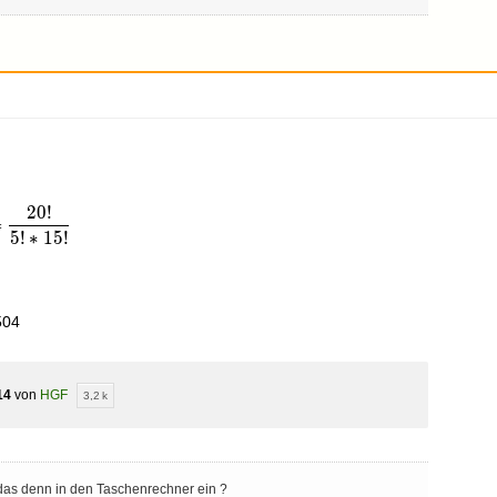
2
0
!
20!}{5!*(20-5)!} = \frac {20!}{5!*15!}
=
5
!
∗
1
5
!
504
14
von
HGF
3,2 k
 das denn in den Taschenrechner ein ?