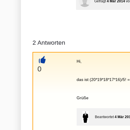
Gefragt
4 Mär 2014
v
2
Antworten
Hi,
+
0
das ist (20*19*18*17*16)/5! 
Grüße
Beantwortet
4 Mär 20