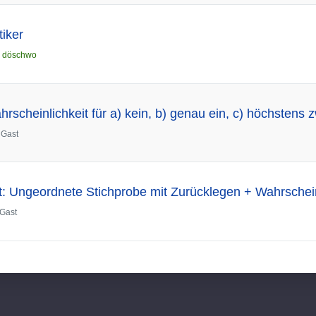
tiker
n
döschwo
rscheinlichkeit für a) kein, b) genau ein, c) höchstens 
n
Gast
t: Ungeordnete Stichprobe mit Zurücklegen + Wahrscheinli
Gast