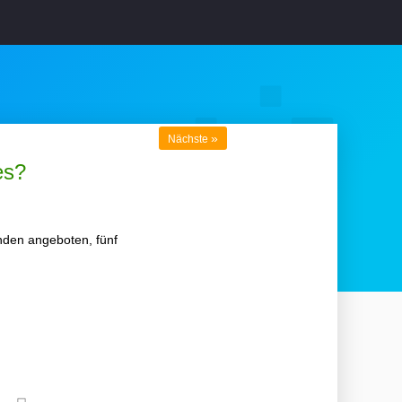
»
Nächste
es?
unden angeboten, fünf