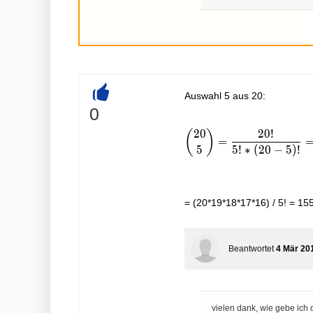
Auswahl 5 aus 20:
+
0
2
0
2
0
!
(
)
\binom{20}{5} = \frac {
=
5
5
!
∗
(
2
0
−
5
)
!
= (20*19*18*17*16) / 5! = 15
Beantwortet
4 Mär 20
vielen dank, wie gebe ich