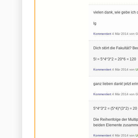
vielen dank, wie gebe ich
lg
Kommentiert
4 Mär 2014
von
G
Dich stört die Fakultät? Be
5! = 5*4*3*2 = 20*6 = 120
Kommentiert
4 Mär 2014
von
U
ganz lieben dank! jetzt eri
Kommentiert
4 Mär 2014
von
G
5*4*3*2 = (5*4)*(3*2) = 20
Die Reihenfolge der Multipl
beiden Elemente zusamme
Kommentiert
4 Mär 2014
von
U