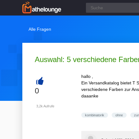
Alle Fragen
Auswahl: 5 verschiedene Farben
hallo ,
Ein Versandkatalog bietet T 
+
0
verschiedene Farben zur Ansi
daaanke
3,2k
Aufrufe
kombinatorik
ohne
zu