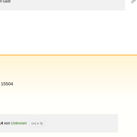
on
Gast
= 15504
14
von
Unknown
141 k 🚀