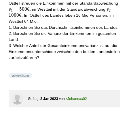
€
s_{1
Ostteil streuen die Einkommen mit der Standardabweichung
€
=
5
0
0
€
s_{2}=10
=
, im Westteil mit der Standardabweichung
s
s
1
2
€
1
0
0
0
€
. Im Ostteil des Landes leben 16 Mio Personen, im
Westteil 64 Mio.
1. Berechnen Sie das Durchschnittseinkommen des Landes.
2. Berechnen Sie die Varianz der Einkommen im gesamten
Land.
3. Welcher Anteil der Gesamteinkommensvarianz ist auf die
Einkommensunterschiede zwischen den beiden Landesteilen
zurückzuführen?
abweichung
Gefragt
2 Jan 2023
von
xJohannax02