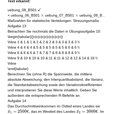
Text erkannt:
✓
\checkmark
uebung_08_BS01
\times
×
\times
×
× uebung_06_BS01
uebung_07_BS01
uebung_08_B...
Maßzahlen für statistische Verteilungen: Streuungsmaße
Aufgabe 13
Betrachten Sie nochmals die Daten in Übungsaufgabe 10:
\begin{tabular}{|c|c|c|c|c|c|c|c|c|c|}
\hline 1 & 1 & 1 & 2 & 2 & 2 & 3 & 3 & 3 & 3 \\
\hline 4 & 4 & 4 & 5 & 5 & 5 & 5 & 5 & 6 & 6 \\
\hline 6 & 6 & 6 & 7 & 7 & 7 & 8 & 8 & 8 & 9 \\
\hline 9 & 10 & 10 & 10 & 11 & 11 & 12 & 12 & 14 & 18 \\
\hline
\end{tabular}
Berechnen Sie (ohne R) die Spannweite, die mittlere
absolute Abweichung, den Interquartilsabstand, die Varianz,
die Standardabweichung sowie den Variationskoeffizienten
und interpretieren Sie diese Werte inhaltlich. Geben Sie
außerdem die entsprechenden R-Befehle an.
Aufgabe 14
\bar{x
Das Durchschnittseinkommen im Ostteil eines Landes sei
€
ˉ
=
2
5
0
0
€
\bar{x}_{2}=3000
ˉ
=
3
0
0
0
€
, das im Westteil des Landes
. Im
x
x
1
2