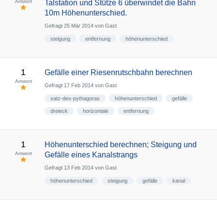
Antwort
Talstation und Stütze 6 überwindet die Bahn
10m Höhenunterschied.
Gefragt
25 Mär 2014
von
Gast
steigung
entfernung
höhenunterschied
1
Gefälle einer Riesenrutschbahn berechnen
Antwort
Gefragt
17 Feb 2014
von
Gast
satz-des-pythagoras
höhenunterschied
gefälle
dreieck
horizontale
entfernung
1
Höhenunterschied berechnen; Steigung und
Antwort
Gefälle eines Kanalstrangs
Gefragt
13 Feb 2014
von
Gast
höhenunterschied
steigung
gefälle
kanal