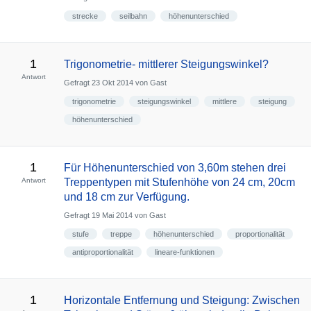
strecke
seilbahn
höhenunterschied
1
Trigonometrie- mittlerer Steigungswinkel?
Antwort
Gefragt
23 Okt 2014
von
Gast
trigonometrie
steigungswinkel
mittlere
steigung
höhenunterschied
1
Für Höhenunterschied von 3,60m stehen drei
Antwort
Treppentypen mit Stufenhöhe von 24 cm, 20cm
und 18 cm zur Verfügung.
Gefragt
19 Mai 2014
von
Gast
stufe
treppe
höhenunterschied
proportionalität
antiproportionalität
lineare-funktionen
1
Horizontale Entfernung und Steigung: Zwischen