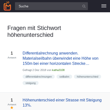
Alle Fragen
Fragen mit Stichwort
höhenunterschied
1
Differentialrechnung anwenden.
Antwort
Materialseilbahn überwindet eine Höhe von
150m bei einer horizontalen Strecke…
Gefragt
2 Dez 2018
von
katha3108
differentialrechnungen
seilbahn
höhenunterschied
steigung
1
Höhenunterschied einer Strasse mit Steigung
Antwort
13%.