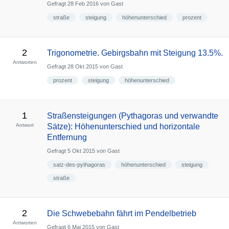
Gefragt
28 Feb 2016
von
Gast
straße
steigung
höhenunterschied
prozent
2
Trigonometrie. Gebirgsbahn mit Steigung 13.5%.
Antworten
Gefragt
28 Okt 2015
von
Gast
prozent
steigung
höhenunterschied
1
Straßensteigungen (Pythagoras und verwandte
Antwort
Sätze): Höhenunterschied und horizontale
Entfernung
Gefragt
5 Okt 2015
von
Gast
satz-des-pythagoras
höhenunterschied
steigung
straße
2
Die Schwebebahn fährt im Pendelbetrieb
Antworten
Gefragt
6 Mai 2015
von
Gast