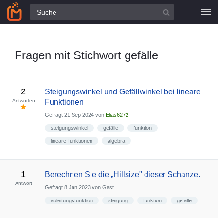
Alle Fragen
Fragen mit Stichwort gefälle
2
Steigungswinkel und Gefällwinkel bei lineare
Antworten
Funktionen
Gefragt
21 Sep 2024
von
Elias6272
steigungswinkel
gefälle
funktion
lineare-funktionen
algebra
1
Berechnen Sie die „Hillsize" dieser Schanze.
Antwort
Gefragt
8 Jan 2023
von
Gast
ableitungsfunktion
steigung
funktion
gefälle