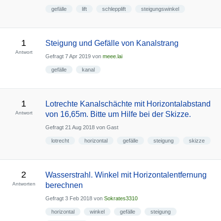
gefälle
lift
schlepplift
steigungswinkel
1
Steigung und Gefälle von Kanalstrang
Antwort
Gefragt
7 Apr 2019
von
meee.lai
gefälle
kanal
1
Lotrechte Kanalschächte mit Horizontalabstand
Antwort
von 16,65m. Bitte um Hilfe bei der Skizze.
Gefragt
21 Aug 2018
von
Gast
lotrecht
horizontal
gefälle
steigung
skizze
2
Wasserstrahl. Winkel mit Horizontalentfernung
Antworten
berechnen
Gefragt
3 Feb 2018
von
Sokrates3310
horizontal
winkel
gefälle
steigung