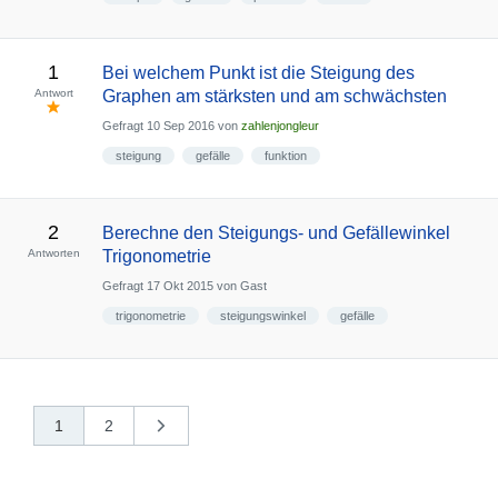
1
Bei welchem Punkt ist die Steigung des
Antwort
Graphen am stärksten und am schwächsten
Gefragt
10 Sep 2016
von
zahlenjongleur
steigung
gefälle
funktion
2
Berechne den Steigungs- und Gefällewinkel
Antworten
Trigonometrie
Gefragt
17 Okt 2015
von
Gast
trigonometrie
steigungswinkel
gefälle
1
2
nächste
»