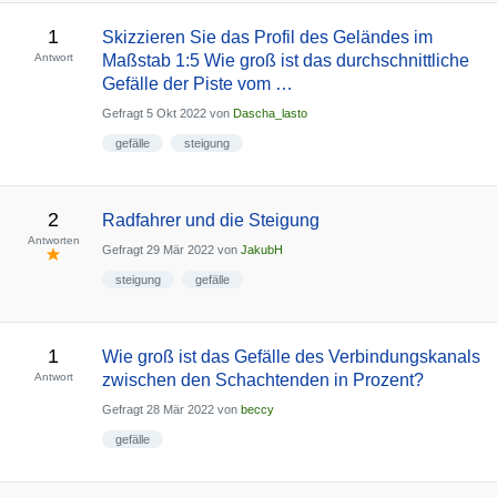
1
Skizzieren Sie das Profil des Geländes im
Antwort
Maßstab 1:5 Wie groß ist das durchschnittliche
Gefälle der Piste vom …
Gefragt
5 Okt 2022
von
Dascha_lasto
gefälle
steigung
2
Radfahrer und die Steigung
Antworten
Gefragt
29 Mär 2022
von
JakubH
steigung
gefälle
1
Wie groß ist das Gefälle des Verbindungskanals
Antwort
zwischen den Schachtenden in Prozent?
Gefragt
28 Mär 2022
von
beccy
gefälle