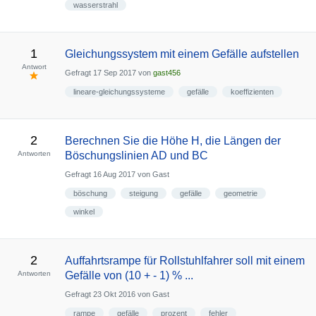
wasserstrahl
1
Gleichungssystem mit einem Gefälle aufstellen
Antwort
Gefragt
17 Sep 2017
von
gast456
lineare-gleichungssysteme
gefälle
koeffizienten
2
Berechnen Sie die Höhe H, die Längen der
Antworten
Böschungslinien AD und BC
Gefragt
16 Aug 2017
von
Gast
böschung
steigung
gefälle
geometrie
winkel
2
Auffahrtsrampe für Rollstuhlfahrer soll mit einem
Antworten
Gefälle von (10 + - 1) % ...
Gefragt
23 Okt 2016
von
Gast
rampe
gefälle
prozent
fehler