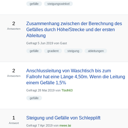
gefälle
steigungswinkel
2
Zusammenhang zwischen der Berechnung des
Antworten
Gefälles durch Höhe/Strecke und der ersten
Ableitung
Gefragt
5 Jun 2019
von
Gast
gefälle
gradient
steigung
ableitungen
2
Anschlussleitung von Waschtisch bis zum
Antworten
Fallrohr hat eine Länge 4,50m. Wenn die Leitung
einem Gefälle 1,5%
Gefragt
28 Mai 2019
von
Tbslh63
gefälle
1
Steigung und Gefälle von Schlepplift
Antwort
Gefragt
7 Apr 2019
von
meee.lai