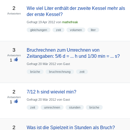
2
Wie viel Liter enthält der zweite Kessel mehr als
Antworten
der erste Kessel?
Gefragt
19 Apr 2012
von
mathefreak
gleichungen
zeit
volumen
liter
3
Bruchrechnen zum Umrechnen von
Antworten
Zeitangaben: 5/6 d = ... h und 1/30 min = ... s?
1
Gefragt
20 Mär 2012
von
Gast
brüche
bruchrechnung
zeit
2
7/12 h sind wieviel min?
Antworten
Gefragt
20 Mär 2012
von
Gast
1
zeit
umrechnen
stunden
brüche
2
Was ist die Spielzeit in Stunden als Bruch?