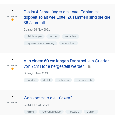
2
Pia ist 4 Jahre jünger als Lotte, Fabian ist
Antworten
doppelt so alt wie Lotte. Zusammen sind die drei
36 Jahre alt.
Gefragt
16 Nov 2021
gleichungen
terme
variablen
äquivalenzumformung
äquivalent
2
Aus einem 60 cm langen Draht soll ein Quader
Antworten
von 7cm Höhe hergestellt werden.
Gefragt
5 Nov 2021
quader
draht
einheiten
rechnerisch
2
Was kommt in die Lücken?
Antworten
Gefragt
17 Okt 2021
terme
rechenaufgabe
negative
zahlen