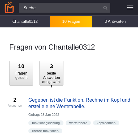
Alle Fragen
Chantalle0312
10 Fragen
0 Antworten
Fragen von Chantalle0312
10
3
Fragen
beste
gestellt
Antworten
ausgewähl
t
2
Gegeben ist die Funktion. Rechne im Kopf und
Antworten
erstelle eine Wertetabelle.
Gefragt
23 Jan 2022
funktionsgleichung
wertetabelle
kopfrechnen
lineare-funktionen